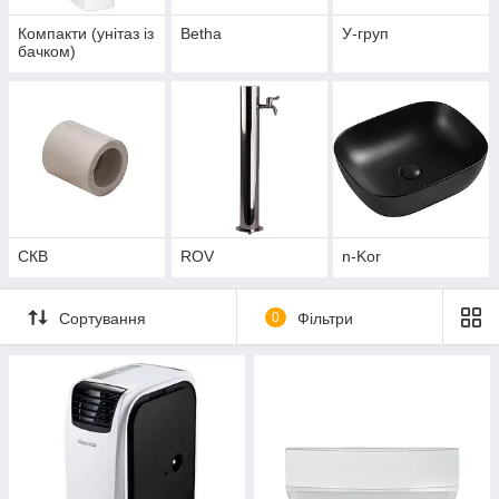
Компакти (унітаз із
Betha
У-груп
бачком)
СКВ
ROV
n-Kor
Сортування
0
Фільтри