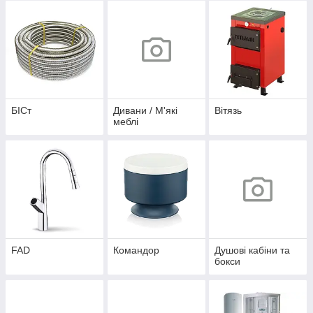
БІСт
Дивани / М'які
Вітязь
меблі
FAD
Командор
Душові кабіни та
бокси