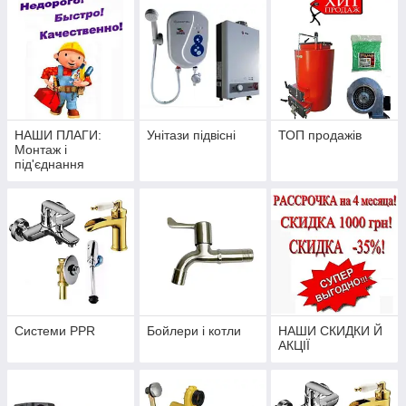
НАШИ ПЛАГИ:
Унітази підвісні
ТОП продажів
Монтаж і
під'єднання
систем опалення,
Консультування
Системи PPR
Бойлери і котли
НАШИ СКИДКИ Й
АКЦІЇ