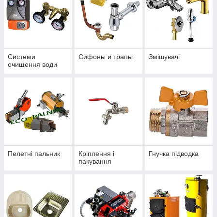
Системи
Сифоны и трапы
Змішувачі
очищення води
Пелетні пальник
Кріплення і
Гнучка підводка
пакування