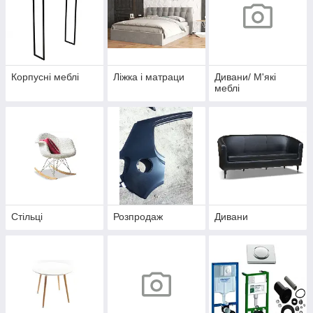
Корпусні меблі
Ліжка і матраци
Дивани/ М'які
меблі
Стільці
Розпродаж
Дивани