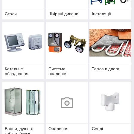
Столи
Шкіряні дивани
Інсталяції
Котельне
Система
Тепла підлога
обладнання
опалення
Ванни, душові
Опалення
Сенді
кабіни, бокси