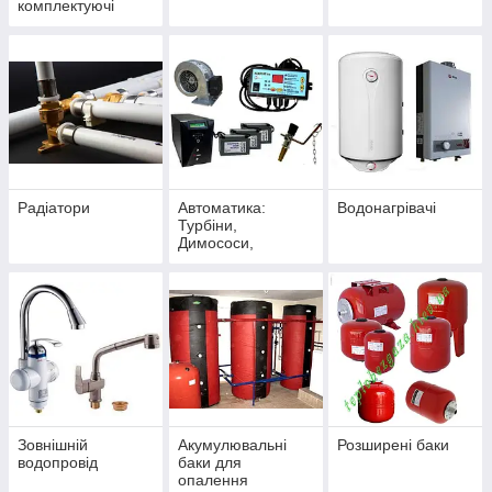
комплектуючі
Радіатори
Автоматика:
Водонагрівачі
Турбіни,
Димососи,
Регулятори тяги,
Стабілізатори,
ДБЖ,
Комплектуючі до
котлів
Зовнішній
Акумулювальні
Розширені баки
водопровід
баки для
опалення