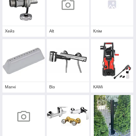
Хейз
Alt
Клім
Магні
Віз
КAMi