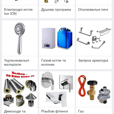
Електродні котли
Душова програма
Опалювальні печі
Іон ION
Ущільнювальні
Газові котли та
Запірна арматура
матеріали
колонки
Димоходи та
Різьбові фітинги
Газ