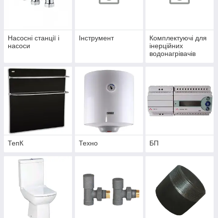
Насосні станції і
Інструмент
Комплектуючі для
насоси
інерційних
водонагрівачів
ТепК
Техно
БП