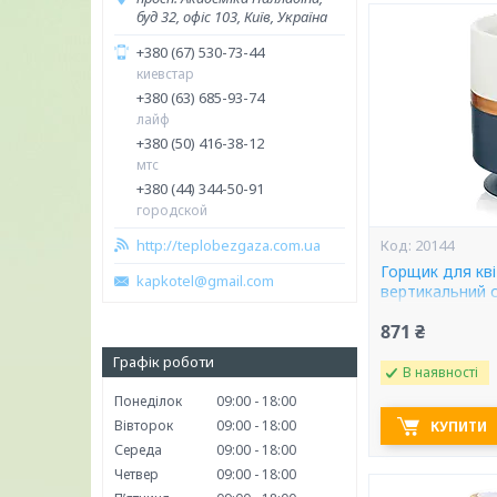
буд 32, офіс 103, Київ, Україна
+380 (67) 530-73-44
киевстар
+380 (63) 685-93-74
лайф
+380 (50) 416-38-12
мтс
+380 (44) 344-50-91
городской
http://teplobezgaza.com.ua
20144
Горщик для кві
kapkotel@gmail.com
вертикальний с
871 ₴
Графік роботи
В наявності
Понеділок
09:00
18:00
Вівторок
09:00
18:00
КУПИТИ
Середа
09:00
18:00
Четвер
09:00
18:00