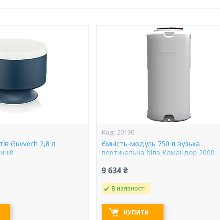
20190
тів Guvvech 2,8 л
Ємність-модуль 750 л вузька
иній
вертикальна біла Командор 2000
9 634 ₴
В наявності
КУПИТИ