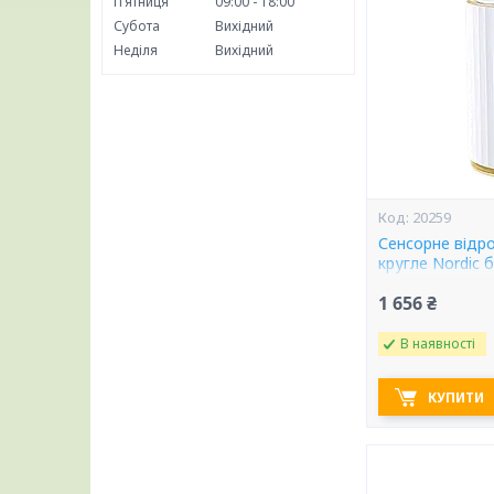
Пʼятниця
09:00
18:00
Субота
Вихідний
Неділя
Вихідний
20259
Сенсорне відро
кругле Nordic 
1 656 ₴
В наявності
КУПИТИ