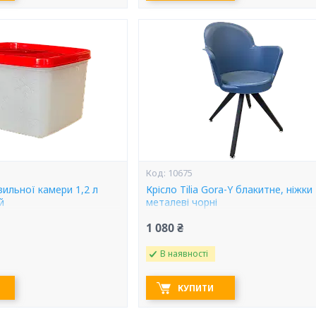
10675
ильної камери 1,2 л
Крісло Tilia Gora-Y блакитне, ніжки
й
металеві чорні
1 080 ₴
В наявності
КУПИТИ