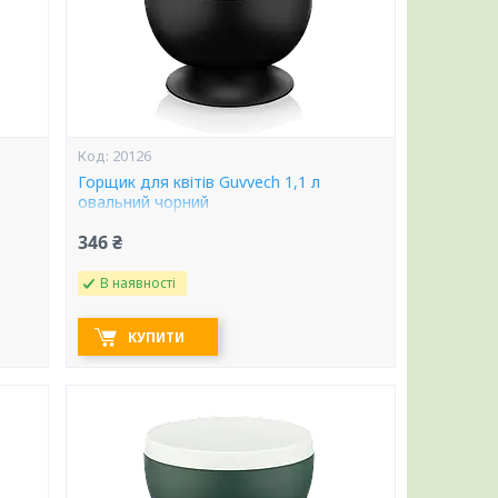
20126
Горщик для квітів Guvvech 1,1 л
овальний чорний
346 ₴
В наявності
КУПИТИ