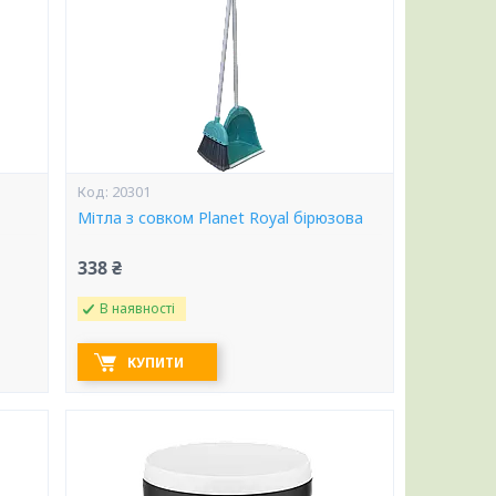
20301
Мітла з совком Planet Royal бірюзова
338 ₴
В наявності
КУПИТИ