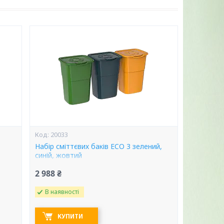
20033
Набір сміттєвих баків ECO 3 зелений,
синій, жовтий
2 988 ₴
В наявності
КУПИТИ