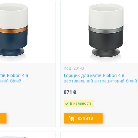
20143
тів Ribbon 4 л
Горщик для квітів Ribbon 4 л
иній-білий
вертикальний антрацитовий-білий
871 ₴
В наявності
КУПИТИ