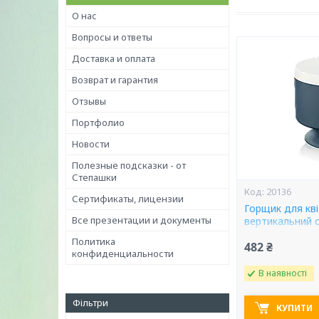
О нас
Вопросы и ответы
Доставка и оплата
Возврат и гарантия
Отзывы
Портфолио
Новости
Полезные подсказки - от
Степашки
20136
Сертификаты, лицензии
Горщик для кві
Все презентации и документы
вертикальний с
Политика
482 ₴
конфиденциальности
В наявності
Фільтри
КУПИТИ