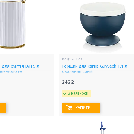
20128
 для сміття JAH 9 л
Горщик для квітів Guvvech 1,1 л
біле-золоте
овальний синій
346 ₴
В наявності
КУПИТИ