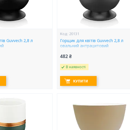
20131
тів Guvvech 2,8 л
Горщик для квітів Guvvech 2,8 л
ий
овальний антрацитовий
482 ₴
В наявності
КУПИТИ