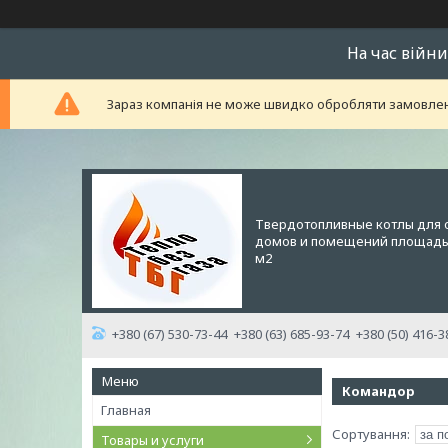
На час війни
Зараз компанія не може швидко обробляти замовленн
Твердотопливные котлы для 
домов и помещений площадью
м2
+380 (67) 530-73-44
+380 (63) 685-93-74
+380 (50) 416-3
Командор
Главная
Товары и услуги