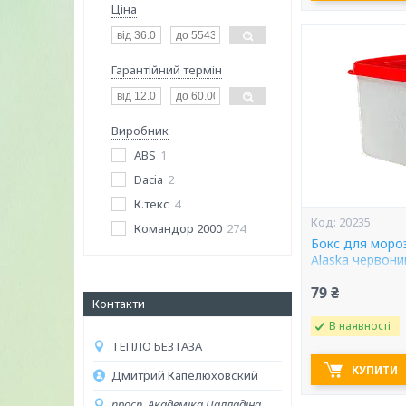
Ціна
Гарантійний термін
Виробник
ABS
1
Dacia
2
К.текс
4
20235
Командор 2000
274
Бокс для мороз
Alaska червони
79 ₴
Контакти
В наявності
ТЕПЛО БЕЗ ГАЗА
КУПИТИ
Дмитрий Капелюховский
просп. Академіка Палладіна,