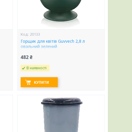
20133
Горщик для квітів Guvvech 2,8 л
овальний зелений
482 ₴
В наявності
КУПИТИ