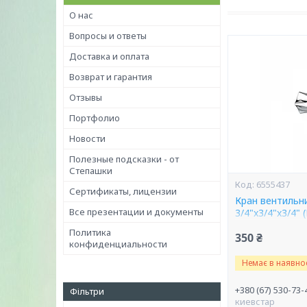
О нас
Вопросы и ответы
Доставка и оплата
Возврат и гарантия
Отзывы
Портфолио
Новости
Полезные подсказки - от
Степашки
6555437
Сертификаты, лицензии
Кран вентильн
Все презентации и документы
3/4"x3/4"x3/4" (
Политика
350 ₴
конфиденциальности
Немає в наявнос
+380 (67) 530-73-
Фільтри
киевстар