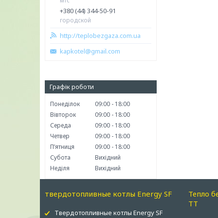
мтс
+380 (44) 344-50-91
городской
http://teplobezgaza.com.ua
kapkotel@gmail.com
Графік роботи
Понеділок
09:00
18:00
Вівторок
09:00
18:00
Середа
09:00
18:00
Четвер
09:00
18:00
Пʼятниця
09:00
18:00
Субота
Вихідний
Неділя
Вихідний
твердотопливные котлы Energy SF
Тепло б
ТТ
Твердотопливные котлы Energy SF