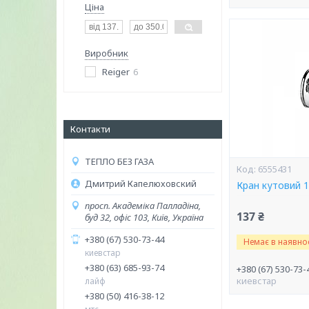
Ціна
Виробник
Reiger
6
Контакти
ТЕПЛО БЕЗ ГАЗА
6555431
Дмитрий Капелюховский
Кран кутовий 1/
просп. Академіка Палладіна,
137 ₴
буд 32, офіс 103, Київ, Україна
+380 (67) 530-73-44
Немає в наявнос
киевстар
+380 (63) 685-93-74
+380 (67) 530-73-
киевстар
лайф
+380 (50) 416-38-12