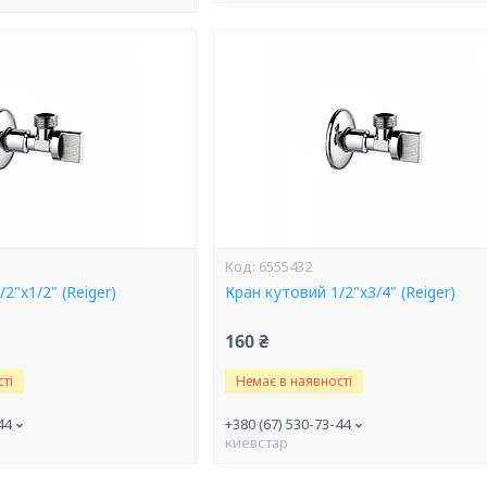
6555432
2"x1/2" (Reiger)
Кран кутовий 1/2"x3/4" (Reiger)
160 ₴
ті
Немає в наявності
44
+380 (67) 530-73-44
киевстар