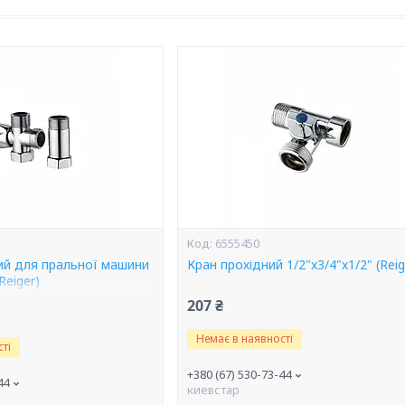
6555450
ий для пральної машини
Кран прохідний 1/2"x3/4"x1/2" (Reig
Reiger)
207 ₴
Немає в наявності
ті
+380 (67) 530-73-44
44
киевстар