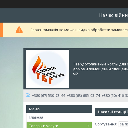
На час війни
Зараз компанія не може швидко обробляти замовленн
Твердотопливные котлы для 
домов и помещений площадью
м2
+380 (67) 530-73-44
+380 (63) 685-93-74
+380 (50) 416-3
Насосні станції
Главная
Товары и услуги