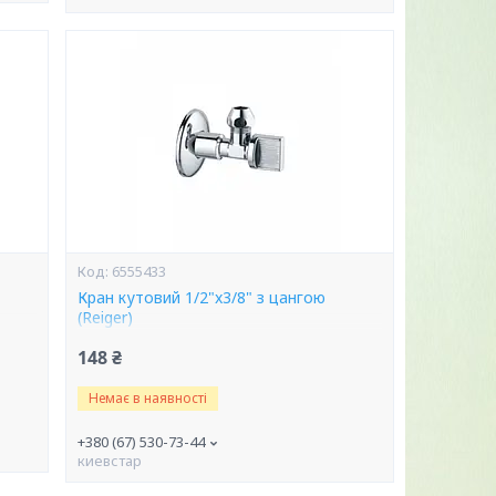
6555433
Кран кутовий 1/2"x3/8" з цангою
(Reiger)
148 ₴
Немає в наявності
+380 (67) 530-73-44
киевстар