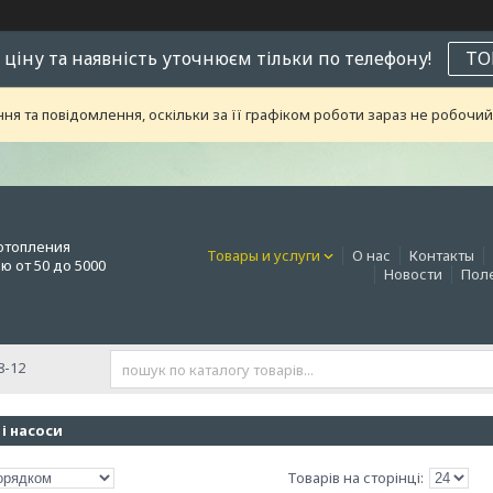
 ціну та наявність уточнюєм тільки по телефону!
ТО
я та повідомлення, оскільки за її графіком роботи зараз не робоч
отопления
Товары и услуги
О нас
Контакты
 от 50 до 5000
Новости
Поле
8-12
 і насоси