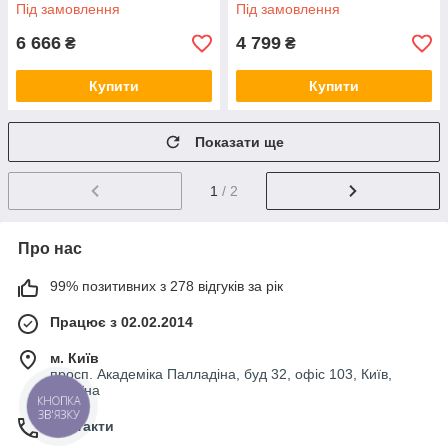
Combitek, Isofast S107140
Easytech, Divatop, FerellaZip
Під замовлення
Під замовлення
39812190
6 666
4 799
₴
₴
Купити
Купити
Показати ще
1
/ 2
Про нас
99% позитивних з 278 відгуків за рік
Працює з 02.02.2014
м. Київ
просп. Академіка Палладіна, буд 32, офіс 103, Київ,
Україна
КНОПКА
ЗВ'ЯЗКУ
Контакти