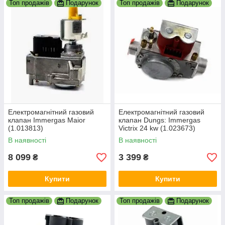
Топ продажів
Подарунок
Топ продажів
Подарунок
Електромагнітний газовий
Електромагнітний газовий
клапан Immergas Maior
клапан Dungs: Immergas
(1.013813)
Victrix 24 kw (1.023673)
В наявності
В наявності
8 099
3 399
₴
₴
Купити
Купити
Топ продажів
Подарунок
Топ продажів
Подарунок