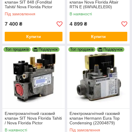
клапан SIT 848 (Fondital
клапан Nova Florida Altair
Tahiti/ Nova Florida Pictor
RTN E (6WVALELE00)
Condensing) 6VALVGAS05
Під замовлення
В наявності
7 400
4 899
₴
₴
Купити
Купити
Топ продажів
Подарунок
Топ продажів
Подарунок
Електромагнітний газовий
Електромагнітний газовий
клапан SIT Nova Florida Tahiti
клапан Hermann Eura Top
/ Nova Florida Pictor
Condensing (22004879)
Condensing 85 (6VALVGAS09)
В наявності
Під замовлення