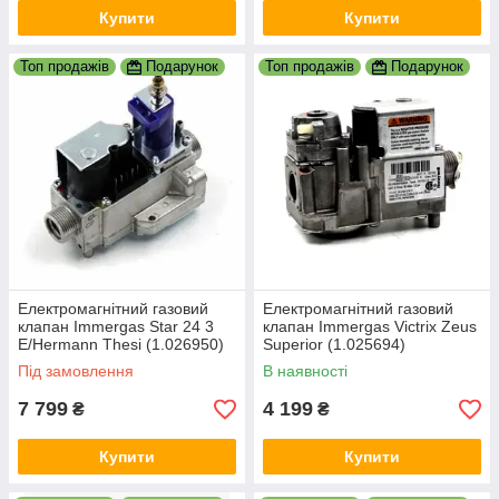
Купити
Купити
Топ продажів
Подарунок
Топ продажів
Подарунок
Електромагнітний газовий
Електромагнітний газовий
клапан Immergas Star 24 3
клапан Immergas Victrix Zeus
E/Hermann Thesi (1.026950)
Superior (1.025694)
Під замовлення
В наявності
7 799
4 199
₴
₴
Купити
Купити