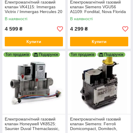
Електромагнітний газовий
Електромагнітний газовий
клапан VK4115: Immergas
клапан Siemens VGU56
Victrix / Immergas Hercules 20
A1109: Fondital, Nova Florida
(1.011846)
(Італія)
В наявності
В наявності
4 599
4 299
₴
₴
Купити
Купити
Топ продажів
Подарунок
Топ продажів
Подарунок
Електромагнітний газовий
Електромагнітний газовий
клапан Honeywell VK8525:
клапан Siemens: Ferroli
Saunier Duval Themaclassic,
Domicompact, Domitech,