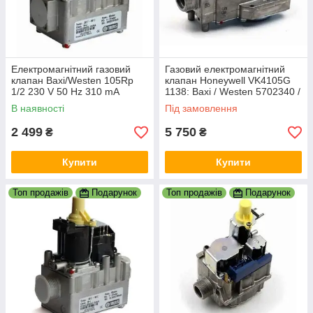
Електромагнітний газовий
Газовий електромагнітний
клапан Baxi/Westen 105Rp
клапан Honeywell VK4105G
1/2 230 V 50 Hz 310 mA
1138: Baxi / Westen 5702340 /
(Аналог VK 4105 M)
Quasar D / Bosch / Junkers
В наявності
Під замовлення
2 499
5 750
₴
₴
Купити
Купити
Топ продажів
Подарунок
Топ продажів
Подарунок