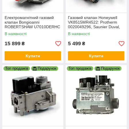
Електромагнітний газовий
Газовий клапан Honeywell
клапан Bongioanni
VK8515MR4522: Protherm
ROBERTSHAW U7010DERHC
0020049296, Saunier Duval,
— S7C (656002)
Vaillant, Honeywell (T7.053)
В наявності
В наявності
15 899
5 499
₴
₴
Купити
Купити
Топ продажів
Подарунок
Топ продажів
Подарунок