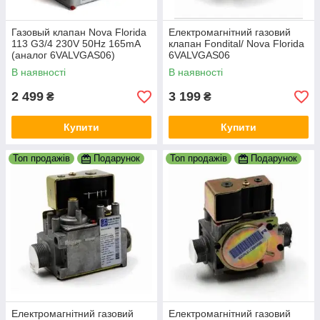
Газовый клапан Nova Florida
Електромагнітний газовий
113 G3/4 230V 50Hz 165mA
клапан Fondital/ Nova Florida
(аналог 6VALVGAS06)
6VALVGAS06
FONDITAL, ALPHATHERM
В наявності
В наявності
2 499
3 199
₴
₴
Купити
Купити
Топ продажів
Подарунок
Топ продажів
Подарунок
Електромагнітний газовий
Електромагнітний газовий