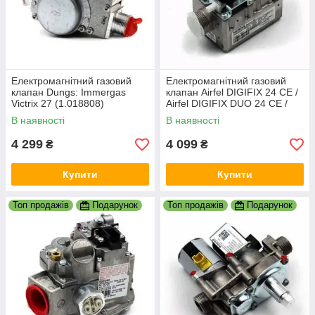
Електромагнітний газовий
Електромагнітний газовий
клапан Dungs: Immergas
клапан Airfel DIGIFIX 24 CE /
Victrix 27 (1.018808)
Airfel DIGIFIX DUO 24 CE /
Airfel DIGIFEL DUO 28 CE арт.
В наявності
В наявності
H3101060194010
4 299
4 099
₴
₴
Купити
Купити
Топ продажів
Подарунок
Топ продажів
Подарунок