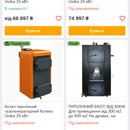
Unika 15 кВт
Unika 18 кВт
В наявності
Під замовлення
68 897
74 997
від
₴
₴
Купити
Купити
Подарунок
Акція
Котел піролізний
ПІРОЛІЗНИЙ EKOT ВІД 30KW
газогенераторний Котеко
Для приміщення від 300 м2
Unika 25 кВт
до 500 м2 На дровах, на
дровах, брикетах до 12 годин
Під замовлення
Під замовлення
на одному завантаженні