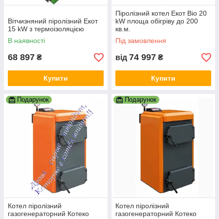
Піролізний котел Екот Bio 20
Вітчизняний піролізний Екот
kW площа обігріву до 200
15 kW з термоізоляцією
кв.м.
В наявності
Під замовлення
68 897
74 997
₴
від
₴
Купити
Купити
Подарунок
Подарунок
Котел піролізний
Котел піролізний
газогенераторний Котеко
газогенераторний Котеко