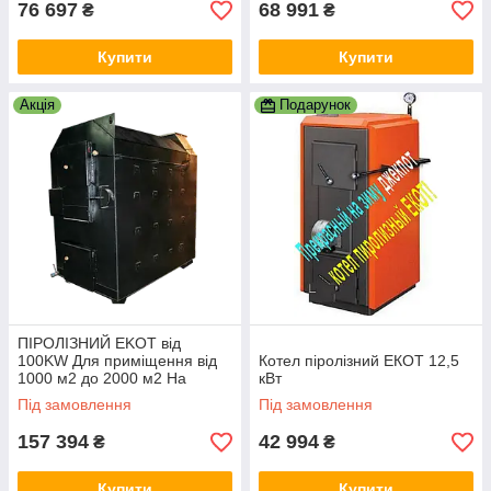
76 697
68 991
₴
₴
Купити
Купити
Акція
Подарунок
ПІРОЛІЗНИЙ EKOT від
100KW Для приміщення від
Котел піролізний ЕКОТ 12,5
1000 м2 до 2000 м2 На
кВт
дровах і тріскі до 12 годин на
Під замовлення
Під замовлення
одному завантаженні
157 394
42 994
₴
₴
Купити
Купити