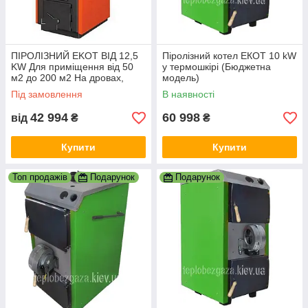
ПІРОЛІЗНИЙ EKOT ВІД 12,5
Піролізний котел ЕКОТ 10 kW
KW Для приміщення від 50
у термошкірі (Бюджетна
м2 до 200 м2 На дровах,
модель)
брикетах до 12 годин на
Під замовлення
В наявності
одному завантаженні
42 994
60 998
від
₴
₴
Купити
Купити
Топ продажів
Подарунок
Подарунок