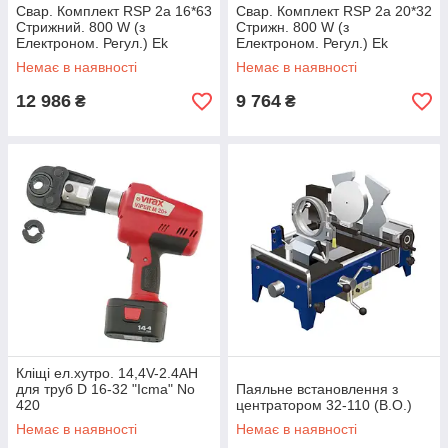
Свар. Комплект RSP 2a 16*63
Свар. Комплект RSP 2a 20*32
Стрижний. 800 W (з
Стрижн. 800 W (з
Електроном. Регул.) Ek
Електроном. Регул.) Ek
Немає в наявності
Немає в наявності
12 986
9 764
₴
₴
Кліщі ел.хутро. 14,4V-2.4AH
для труб D 16-32 "Icma" No
Паяльне встановлення з
420
центратором 32-110 (В.О.)
Немає в наявності
Немає в наявності