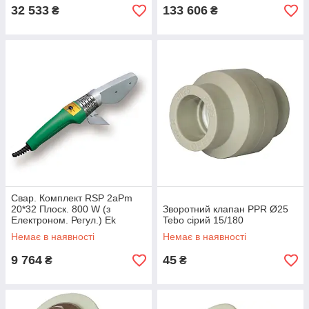
32 533
133 606
₴
₴
Свар. Комплект RSP 2aPm
20*32 Плоск. 800 W (з
Зворотний клапан PPR Ø25
Електроном. Регул.) Ek
Tebo сірий 15/180
Немає в наявності
Немає в наявності
9 764
45
₴
₴