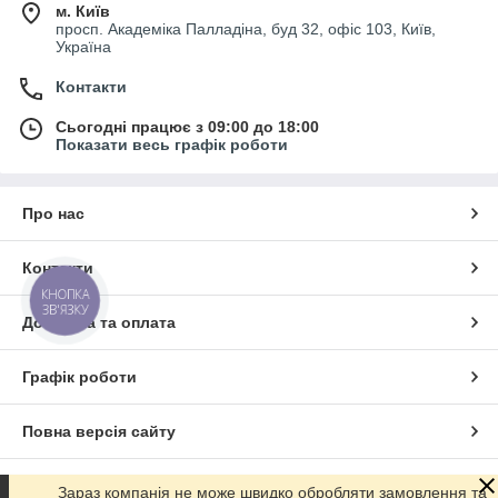
м. Київ
просп. Академіка Палладіна, буд 32, офіс 103, Київ,
Україна
Контакти
Сьогодні працює з 09:00 до 18:00
Показати весь графік роботи
Про нас
Контакти
КНОПКА
ЗВ'ЯЗКУ
Доставка та оплата
Графік роботи
Повна версія сайту
Сайт створено на маркетплейсі
Prom.ua
Зараз компанія не може швидко обробляти замовлення та