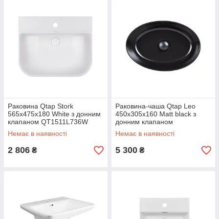
Раковина Qtap Stork
Раковина-чаша Qtap Leo
565х475х180 White з донним
450х305х160 Matt black з
клапаном QT1511L736W
донним клапаном
QT1111A052MB
Немає в наявності
Немає в наявності
2 806
5 300
₴
₴