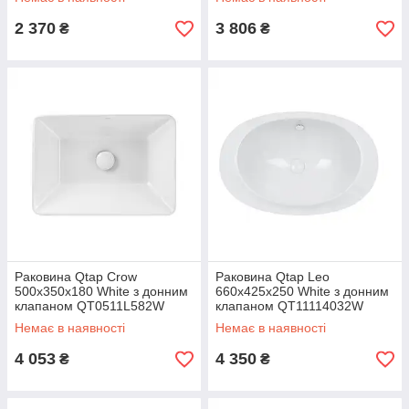
2 370
3 806
₴
₴
Раковина Qtap Crow
Раковина Qtap Leo
500x350x180 White з донним
660x425x250 White з донним
клапаном QT0511L582W
клапаном QT11114032W
Немає в наявності
Немає в наявності
4 053
4 350
₴
₴