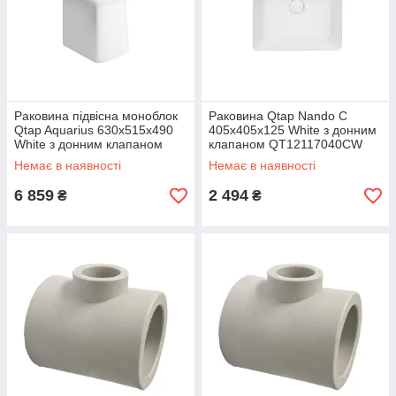
Раковина підвісна моноблок
Раковина Qtap Nando C
Qtap Aquarius 630х515х490
405х405х125 White з донним
White з донним клапаном
клапаном QT12117040CW
QT2111WL425W
Немає в наявності
Немає в наявності
6 859
2 494
₴
₴