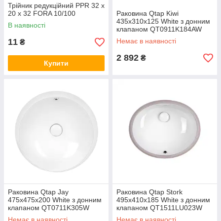
Трійник редукційний PPR 32 х
20 х 32 FORA 10/100
Раковина Qtap Kiwi
435х310х125 White з донним
В наявності
клапаном QT0911K184AW
11
Немає в наявності
₴
2 892
₴
Купити
Раковина Qtap Jay
Раковина Qtap Stork
475х475х200 White з донним
495х410х185 White з донним
клапаном QT0711K305W
клапаном QT1511LU023W
Немає в наявності
Немає в наявності