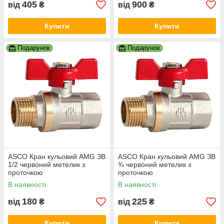
405
900
від
₴
від
₴
Купити
Купити
Подарунок
Подарунок
ASCO Кран кульовий AMG ЗВ
ASCO Кран кульовий AMG ЗВ
1/2 червоний метелик з
¾ червоний метелик з
проточкою
проточкою
В наявності
В наявності
180
225
від
₴
від
₴
Купити
Купити