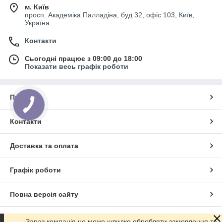
м. Київ
просп. Академіка Палладіна, буд 32, офіс 103, Київ,
Україна
Контакти
Сьогодні працює з 09:00 до 18:00
Показати весь графік роботи
Про нас
КНОПКА
ЗВ'ЯЗКУ
Контакти
Доставка та оплата
Графік роботи
Повна версія сайту
Сайт створено на маркетплейсі
Prom.ua
Зараз компанія не може швидко обробляти замовлення та