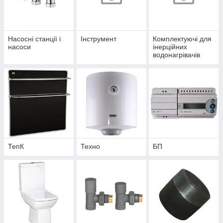
Насосні станції і
Інструмент
Комплектуючі для
насоси
інерційних
водонагрівачів
ТепК
Техно
БП