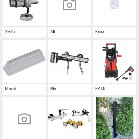
Хейз
Alt
Клім
Магні
Віз
КAMi