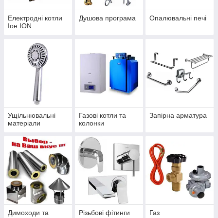
Електродні котли
Душова програма
Опалювальні печі
Іон ION
Ущільнювальні
Газові котли та
Запірна арматура
матеріали
колонки
Димоходи та
Різьбові фітинги
Газ