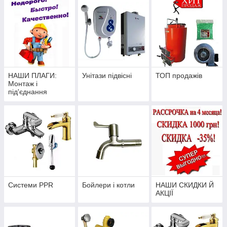
НАШИ ПЛАГИ:
Унітази підвісні
ТОП продажів
Монтаж і
під'єднання
систем опалення,
Консультування
Системи PPR
Бойлери і котли
НАШИ СКИДКИ Й
АКЦІЇ