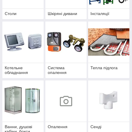
Столи
Шкіряні дивани
Інсталяції
Котельне
Система
Тепла підлога
обладнання
опалення
Ванни, душові
Опалення
Сенді
кабіни, бокси