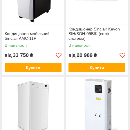
Кондиціонер Sinclair Keyon
Кондиціонер мобільний
SIH/SOH-09BIK (спліт
Sinclair AMC-11P
система)
В наявності
В наявності
33 750
20 989
від
₴
від
₴
Купити
Купити