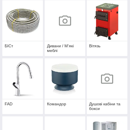
БІСт
Дивани / М'які
Вітязь
меблі
FAD
Командор
Душові кабіни та
бокси