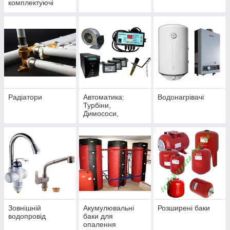
комплектуючі
Радіатори
Автоматика:
Водонагрівачі
Турбіни,
Димососи,
Регулятори тяги,
Стабілізатори,
ДБЖ,
Комплектуючі до
котлів
Зовнішній
Акумулювальні
Розширені баки
водопровід
баки для
опалення