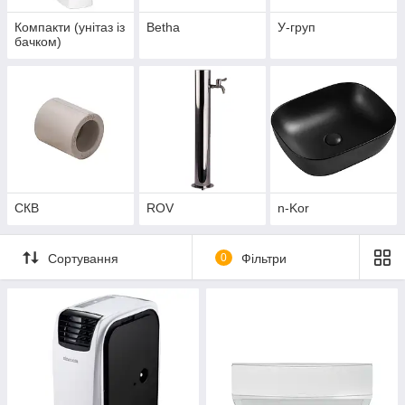
Компакти (унітаз із
Betha
У-груп
бачком)
СКВ
ROV
n-Kor
Сортування
0
Фільтри