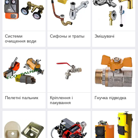
Системи
Сифоны и трапы
Змішувачі
очищення води
Пелетні пальник
Кріплення і
Гнучка підводка
пакування