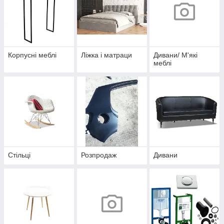
Корпусні меблі
Ліжка і матраци
Дивани/ М'які
меблі
Стільці
Розпродаж
Дивани