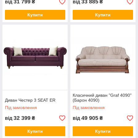
31 799
33 885
від
₴
від
₴
Купити
Купити
Класичний диван "Graf 4090"
Диван Честер 3 SEAT ER
(Барон 4090)
Під замовлення
Під замовлення
32 399
49 905
від
₴
від
₴
Купити
Купити