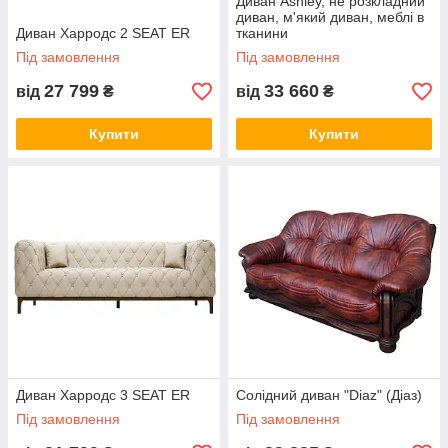
Диван Ashley, не розкладний
диван, м'який диван, меблі в
Диван Харродс 2 SEAT ER
тканини
Під замовлення
Під замовлення
27 799
33 660
від
₴
від
₴
Купити
Купити
Диван Харродс 3 SEAT ER
Солідний диван "Diaz" (Діаз)
Під замовлення
Під замовлення