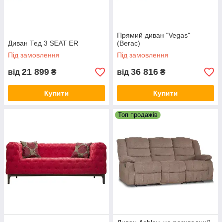
Прямий диван "Vegas"
Диван Тед 3 SEAT ER
(Вегас)
Під замовлення
Під замовлення
21 899
36 816
від
₴
від
₴
Купити
Купити
Топ продажів