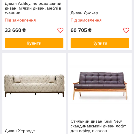
Диван Ashley, не розкладний
диван, м'який диван, меблі в
тканини
Диван Джокер
Під замовлення
Під замовлення
33 660
60 705
₴
₴
Купити
Купити
Стильний диван Кемі New,
скандинавський диван лофт,
Диван Херродс
для офісу, в салон