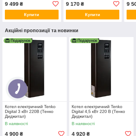
та 2-ступеневим захистом
та 2-ступеневим захистом
та 2
9 499
9 170
9 5
₴
₴
Купити
Купити
Акційні пропозиції та новинки
Подарунок
Подарунок
Котел електричний Tenko
Котел електричний Tenko
Digital 3 кВт 220В (Тенко
Digital 4,5 кВт 220 В (Тенко
Диджитал)
Диджитал)
В наявності
В наявності
4 900
4 920
₴
₴