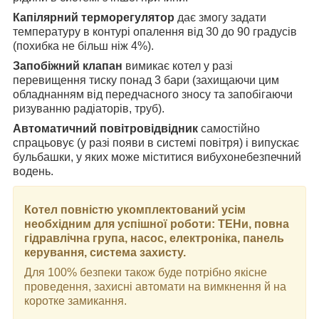
Капілярний терморегулятор
дає змогу задати
температуру в контурі опалення від 30 до 90 градусів
(похибка не більш ніж 4%).
Запобіжний клапан
вимикає котел у разі
перевищення тиску понад 3 бари (захищаючи цим
обладнанням від передчасного зносу та запобігаючи
ризуванню радіаторів, труб).
Автоматичний повітровідвідник
самостійно
спрацьовує (у разі появи в системі повітря) і випускає
бульбашки, у яких може міститися вибухонебезпечний
водень.
Котел повністю укомплектований усім
необхідним для успішної роботи: ТЕНи, повна
гідравлічна група, насос, електроніка, панель
керування, система захисту.
Для 100% безпеки також буде потрібно якісне
проведення, захисні автомати на вимкнення й на
коротке замикання.