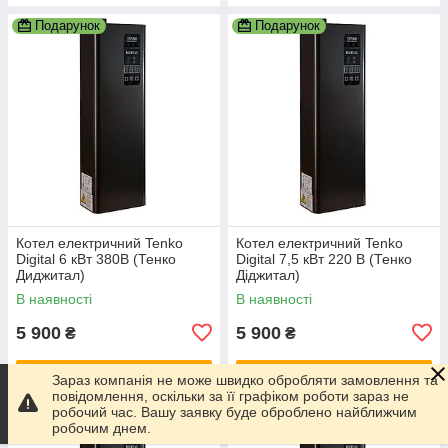
Подарунок
Подарунок
Котел електричний Tenko
Котел електричний Tenko
Digital 6 кВт 380В (Тенко
Digital 7,5 кВт 220 В (Тенко
Диджитал)
Діджитал)
В наявності
В наявності
5 900
5 900
₴
₴
Купити
Купити
Зараз компанія не може швидко обробляти замовлення та
повідомлення, оскільки за її графіком роботи зараз не
робочий час. Вашу заявку буде оброблено найближчим
Подарунок
Подарунок
робочим днем.