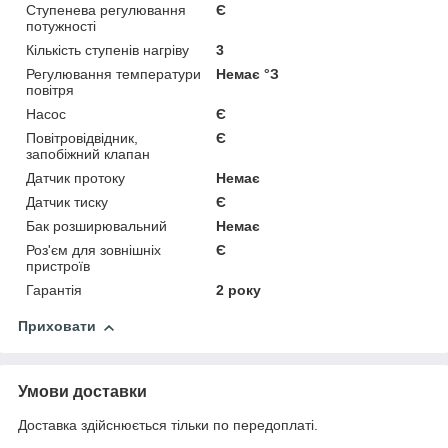
Ступенева регулювання
Є
потужності
Кількість ступенів нагріву
3
Регулювання температури
Немає °З
повітря
Насос
Є
Повітровідвідник,
Є
запобіжний клапан
Датчик протоку
Немає
Датчик тиску
Є
Бак розширювальний
Немає
Роз'єм для зовнішніх
Є
пристроїв
Гарантія
2 року
Приховати
Умови доставки
Доставка здійснюється тільки по передоплаті.