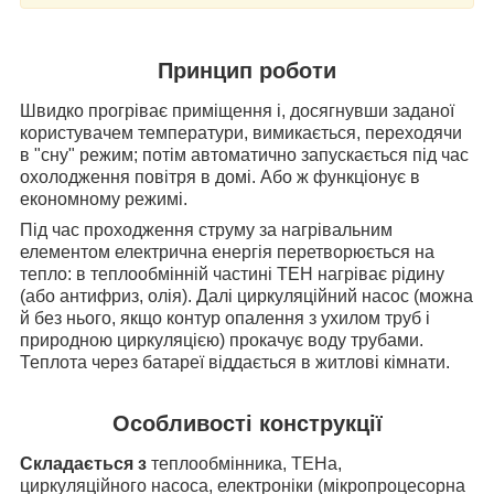
Принцип роботи
Швидко прогріває приміщення і, досягнувши заданої
користувачем температури, вимикається, переходячи
в "сну" режим; потім автоматично запускається під час
охолодження повітря в домі. Або ж функціонує в
економному режимі.
Під час проходження струму за нагрівальним
елементом електрична енергія перетворюється на
тепло: в теплообмінній частині ТЕН нагріває рідину
(або антифриз, олія). Далі циркуляційний насос (можна
й без нього, якщо контур опалення з ухилом труб і
природною циркуляцією) прокачує воду трубами.
Теплота через батареї віддається в житлові кімнати.
Особливості конструкції
Складається з
теплообмінника, ТЕНа,
циркуляційного насоса, електроніки (мікропроцесорна