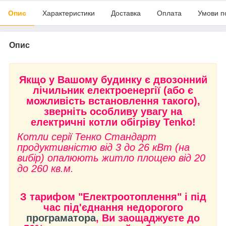
Опис
Характеристики
Доставка
Оплата
Умови п
Опис
Якщо у Вашому будинку є двозонний
лічильник електроенергії (або є
можливість встановлення такого),
зверніть особливу увагу на
електричні котли обігріву Tenko!
Котли серії Тенко Стандарт
продуктивністю від 3 до 26 кВт (на
вибір) опалюють житло площею від 20
до 260 кв.м.
З тарифом "Електроотоплення" і під
час під'єднання недорогого
програматора
, Ви заощаджуєте до