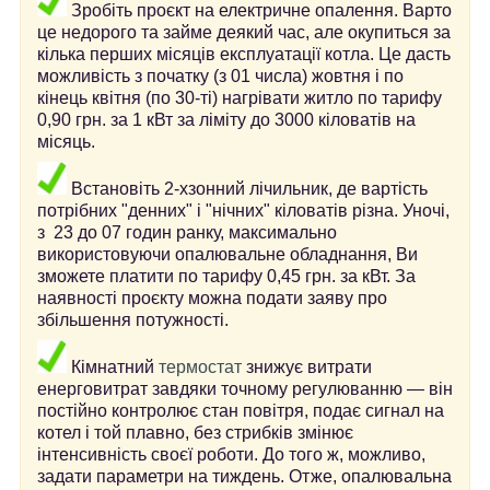
Зробіть проєкт на електричне опалення. Варто
це недорого та займе деякий час, але окупиться за
кілька перших місяців експлуатації котла. Це дасть
можливість з початку (з 01 числа) жовтня і по
кінець квітня (по 30-ті) нагрівати житло по тарифу
0,90 грн. за 1 кВт за ліміту до 3000 кіловатів на
місяць.
Встановіть 2-хзонний лічильник, де вартість
потрібних "денних" і "нічних" кіловатів різна. Уночі,
з
23 до 07 годин ранку, максимально
використовуючи опалювальне обладнання, Ви
зможете платити по тарифу 0,45 грн. за кВт.
За
наявності проєкту можна подати заяву про
збільшення потужності.
Кімнатний
термостат
знижує витрати
енерговитрат завдяки точному регулюванню — він
постійно контролює стан повітря, подає сигнал на
котел і той плавно, без стрибків змінює
інтенсивність своєї роботи. До того ж, можливо,
задати параметри на тиждень. Отже, опалювальна