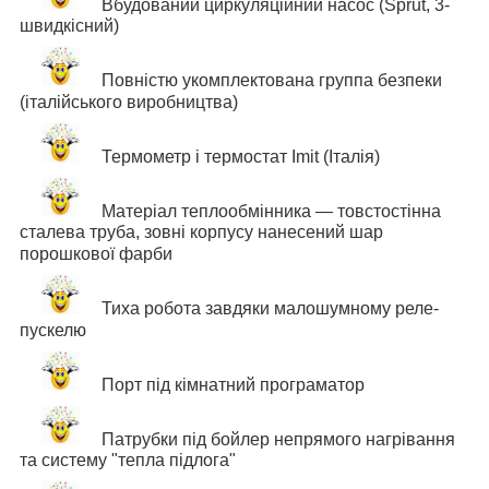
Вбудований циркуляційний насос (
Sprut,
3-
швидкісний)
Повністю укомплектована г
руппа безпеки
(італійського виробництва)
Термометр і термостат Imit (Італія)
Матеріал теплообмінника — товстостінна
сталева труба, зовні корпусу нанесений шар
порошкової фарби
Тиха робота завдяки малошумному реле-
пускелю
Порт під кімнатний програматор
Патрубки під бойлер непрямого нагрівання
та систему "тепла підлога"