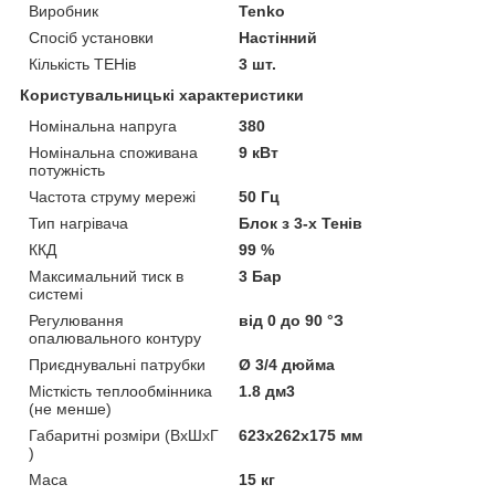
Виробник
Tenko
Спосіб установки
Настінний
Кількість ТЕНів
3 шт.
Користувальницькі характеристики
Номінальна напруга
380
Номінальна споживана
9 кВт
потужність
Частота струму мережі
50 Гц
Тип нагрівача
Блок з 3-х Тенів
ККД
99 %
Максимальний тиск в
3 Бар
системі
Регулювання
від 0 до 90 °З
опалювального контуру
Приєднувальні патрубки
Ø 3/4 дюйма
Місткість теплообмінника
1.8 дм3
(не менше)
Габаритні розміри (ВхШхГ
623х262х175 мм
)
Маса
15 кг