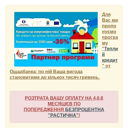
Для
Вас ми
пропо
нуємо
програ
му
"
Тепли
й
кредит
"
от
Ощадбанка: по ній Ваша вигода
становитиме до кількох тисяч гривень.
РОЗТРАТА ВАШУ ОПЛАТУ НА 4,6,8
МЕСЯЦІЄВ ПО
ПОПЕРЕДЖЕННЯ
БЕЗПРОЦЕНТНА
"РАСТИЧНА"
!