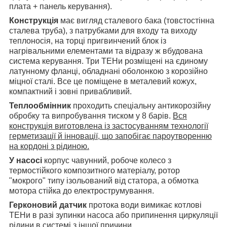
плата + панель керування).
Конструкція
має вигляд сталевого бака (
товстостінна
сталева труба)
, з патрубками для входу та виходу
теплоносія, на торці пригвинчений блок із
нагрівальними елементами та відразу ж вбудована
система керування.
Три ТЕНи розміщені на єдиному
латунному фланці, обладнані оболонкою з корозійно
міцної сталі. Все це поміщене в металевий кожух,
компактний і
зовні
привабливий.
Теплообмінник
проходить спеціальну антикорозійну
обробку та випробування тиском у 8 барів.
Вся
конструкція виготовлена із застосуванням технології
герметизації й інновації, що запобігає пароутворенню
на кордоні з рідиною.
У насосі
корпус чавунний, робоче колесо з
термостійкого композитного матеріалу, ротор
"мокрого" типу ізольований від статора, а обмотка
мотора стійка до електрострумування.
Герконовий датчик
протока води вимикає котлові
ТЕНи в разі зупинки насоса або припинення циркуляції
рідини в системі з іншої причини.