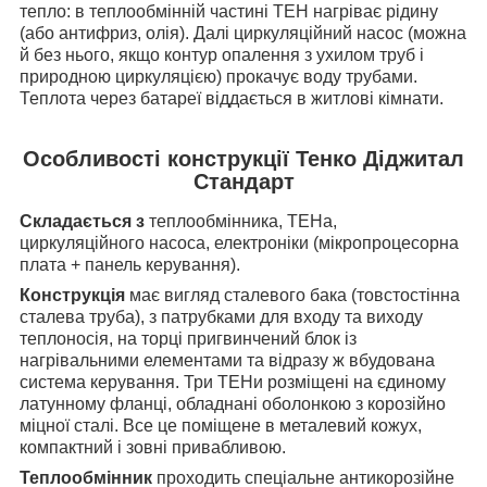
тепло: в теплообмінній частині ТЕН нагріває рідину
(або антифриз, олія). Далі циркуляційний насос (можна
й без нього, якщо контур опалення з ухилом труб і
природною циркуляцією) прокачує воду трубами.
Теплота через батареї віддається в житлові кімнати.
Особливості конструкції Тенко Діджитал
Стандарт
Складається з
теплообмінника, ТЕНа,
циркуляційного насоса, електроніки (мікропроцесорна
плата + панель керування).
Конструкція
має вигляд сталевого бака (
товстостінна
сталева труба)
, з патрубками для входу та виходу
теплоносія, на торці пригвинчений блок із
нагрівальними елементами та відразу ж вбудована
система керування.
Три ТЕНи розміщені на єдиному
латунному фланці, обладнані оболонкою з корозійно
міцної сталі. Все це поміщене в металевий кожух,
компактний і
зовні
привабливою.
Теплообмінник
проходить спеціальне антикорозійне