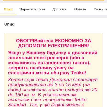
Опис
Характеристики
Доставка
Оплата
Умови п
Опис
ОБОГРІВайтеся ЕКОНОМНО ЗА
ДОПОМОГИ ЕЛЕКТРИШЕННЯ!
Якщо у Вашому будинку є двозонний
лічильник електроенергії (або є
можливість встановлення такого),
зверніть особливу увагу на
електричні котли обігріву Tenko!
Котли серії Тенко Діджитал Стандарт
продуктивністю від 3 до 15 кВт (на
вибір) опалюють житло площею від 20
до 150 кв. м. Є удосконаленим
аналогом своїх попередників Tenko
Standart. Так, у цій Digital-моделі є