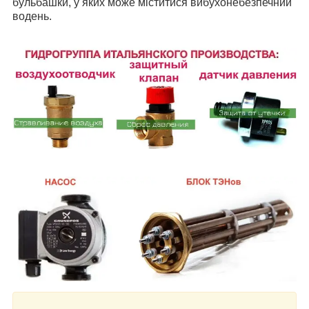
бульбашки, у яких може міститися вибухонебезпечний
водень.