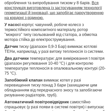
оброблення та випробування тиском у 8 барів.
Вся
конструкція виготовлена із застосуванням технології
герметизації й інновації, що запобігає пароутворенню
на кордоні з рідиною.
У насосі
корпус чавунний, робоче колесо з
термостійкого композитного матеріалу, ротор
"мокрого" типу ізольований від статора, а обмотка
мотора стійка до електрострумування.
Датчик
тиску (діапазон 0,9-3 Бар) вимикає котлові
ТЕНи, наприклад, у разі витоку теплоносія із системи.
Два датчики
температури: для вимірювання t повітря
(діапазон регулювання 10-40 °C) і для контролю
температури теплоносія в опалювальному контурі (20-
75 °C).
Запобіжний клапан
вимикає котел у разі
перевищення тиску понад 3 бари (захищаючи цим
обладнанням від передчасного зносу та запобігаючи
ризуванню радіаторів, труб).
Автоматичний повітровідвідник
самостійно
спрацьовує (у разі появи в системі повітря) і випускає