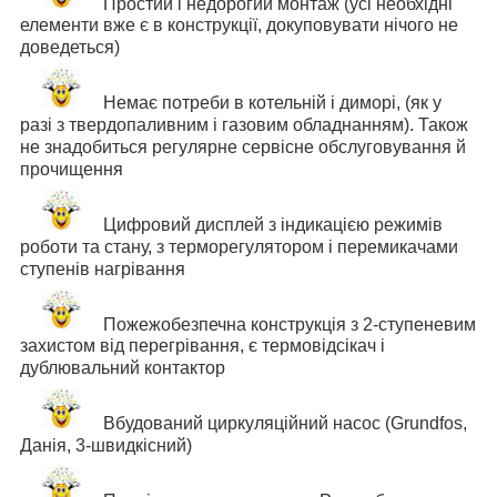
Простий і недорогий монтаж (усі необхідні
елементи вже є в конструкції, докуповувати нічого не
доведеться)
Немає потреби в котельній і диморі, (як у
разі з твердопаливним і газовим обладнанням). Також
не знадобиться регулярне сервісне обслуговування й
прочищення
Цифровий дисплей з індикацією режимів
роботи та стану, з терморегулятором і перемикачами
ступенів нагрівання
Пожежобезпечна конструкція з 2-ступеневим
захистом від перегрівання, є термовідсікач і
дублювальний контактор
Вбудований циркуляційний насос (
Grundfos,
Данія,
3-швидкісний)