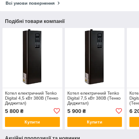
Всі умови повернення
Подібні товари компанії
Котел електричний Tenko
Котел електричний Tenko
Коте
Digital 4,5 кВт 380В (Тенко
Digital 7,5 кВт 380В (Тенко
Digi
Диджитал)
Диджитал)
(Тен
5 800
5 900
6 2
₴
₴
Купити
Купити
Акційні пропозиції та новинки