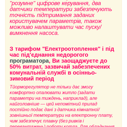
"розумне" цифрове керування, два
датчики температури забезпечують
точність підтримання заданих
користувачем параметрів, також
можливо налаштувати час пуску/
вимкнення насоса.
З тарифом "Електроотоплення" і під
час під'єднання недорогого
програматора
, Ви заощаджуєте до
50% витрат, зазвичай забезпечених
комунальній службі в осінньо-
зимовий період
Т
йорморегулятор не тільки дає змогу
комфортно опалювати житло (задати
параметри на тиждень, наприклад), але
найголовніше — цей непомітний прилад
постійно подає дані з датчика кімнатної/
зовнішньої температури на електронну плату,
чим забезпечує плавну (без ривків і
перевантажень) роботу котла. Для обладнання,