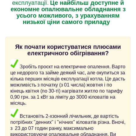
експлуатації.
Це найбільш доступне й
економне опалювальне обладнання з
усього можливого, з урахуванням
низької ціни самого приладу
Як почати користуватися плюсами
електричного обігрівання?
Зробіть проєкт на електричне опалення. Варто
це недорого та займе деякий час, але окупиться за
кілька перших місяців експлуатації котла. Це дасть
можливість з початку (з 01 числа) жовтня і по
кінець квітня (по 30-ті) нагрівати житло по тарифу
0,90 грн. за 1 кВт за ліміту до 3000 кіловатів на
місяць.
Встановіть 2-хзонний лічильник, де вартість
потрібних "денних" і "нічних" кіловатів різна. Вночі,
з
23 до 07 годин ранку, максимально
використовуючи опалювальне обладнання, Ви