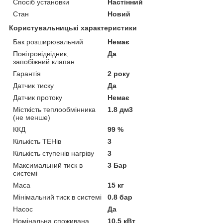
Спосіб установки
Настінний
Стан
Новий
Користувальницькі характеристики
Бак розширювальний
Немає
Повітровідвідник,
Да
запобіжний клапан
Гарантія
2 року
Датчик тиску
Да
Датчик протоку
Немає
Місткість теплообмінника
1.8 дм3
(не менше)
ККД
99 %
Кількість ТЕНів
3
Кількість ступенів нагріву
3
Максимальний тиск в
3 Бар
системі
Маса
15 кг
Мінімальний тиск в системі
0.8 бар
Насос
Да
Номінальна споживана
10.5 кВт