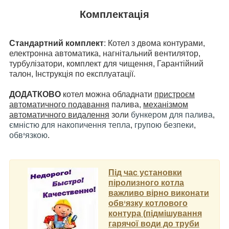
Комплектація
Стандартний комплект
: Котел з двома контурами,
електронна автоматика, нагнітальний вентилятор,
турбулізатори, комплект для чищення, Гарантійний
талон, Інструкція по експлуатації.
ДОДАТКОВО
котел можна обладнати
пристроєм
автоматичного подавання
палива,
механізмом
автоматичного видалення
золи
бункером для палива
,
ємністю для накопичення тепла
,
групою безпеки
,
обв
י
язкою
.
Під час установки
піролизного котла
важливо вірно виконати
обв
י
язку котлового
контура (
підмішування
гарячої води до труби