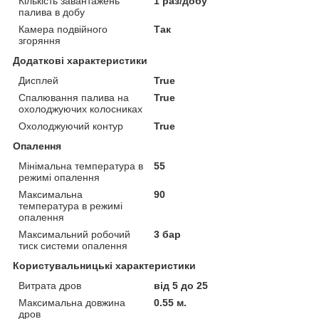
Кількість завантажень
1 раз/добу
палива в добу
Камера подвійного
Так
згоряння
Додаткові характеристики
Дисплей
True
Спалювання палива на
True
охолоджуючих колосниках
Охолоджуючий контур
True
Опалення
Мінімальна температура в
55
режимі опалення
Максимальна
90
температура в режимі
опалення
Максимальний робочий
3 бар
тиск системи опалення
Користувальницькі характеристики
Витрата дров
від 5 до 25
Максимальна довжина
0.55 м.
дров