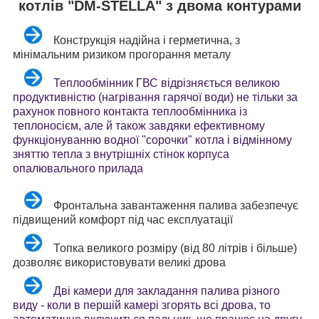
котлів "DM-SТELLA" з двома контурами
Конструкція надійна і герметична, з
мінімальним ризиком прогорання металу
Теплообмінник ГВС відрізняється великою
продуктивністю (нагрівання гарячої води) не тільки за
рахунок повного контакта теплообмінника із
теплоносієм, але й також завдяки ефективному
функціонуванню водної "сорочки" котла і відмінному
зняттю тепла з внутрішніх стінок корпуса
опалювального прилада
Фронтальна завантаження палива забезпечує
підвищений комфорт під час експлуатації
Топка великого розміру (від 80 літрів і більше)
дозволяє використовувати великі дрова
Дві камери для закладання палива різного
виду - коли в першій камері згорять всі дрова, то