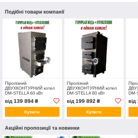
Подібні товари компанії
Піролізний
Піролізний
Піро
ДВУХКОНТУРНИЙ котел
ДВУХКОНТУРНИЙ котел
ДВУ
DM-STELLA 60 кВт
DM-STELLA 80 кВт
DM-S
139 894
199 892
від
₴
від
₴
від
Купити
Купити
Акційні пропозиції та новинки