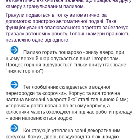
автоматично включиться пальник, що працює на другу
камеру з гранульованим паливом.
Гранули подаються в топку автоматично, за
допомогою пристрою автоматичної подачі. Таке
функціонування опалювального агрегата забезпечує
тривалу автономну роботу. Топочні камери працюють
незалежно одне від одного
Паливо горить пошарово - знизу вверх, при
цьому верхній шар опускається вниз і згоряє там.
Процес горіння відбувається тільки внизу (так зване
"нижнє горіння")
Теплообмінник складається з водяної
перегородки та «сорочки». Корпус та вся топочна
частина виконані з жаростійкої сталі товщиною 6 мм;
«сорочка» розташована по всьому корпусу, а
колосники мають охолодження під час роботи приладу
– вони наповнюються водою
Конструкція утеплена зовні декоративним
кожухом. Кожух, двері, воздуховід та люк швидко