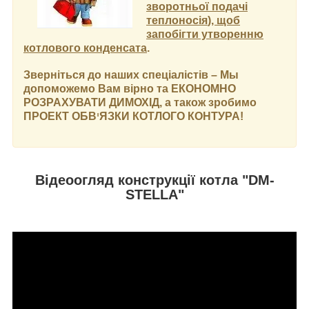
зворотньої подачі
теплоносія
), щоб
запобігти утворенню
котлового конденсата
.
Зверніться до наших спеціалістів – Мы
допоможемо Вам вірно та ЕКОНОМНО
РОЗРАХУВАТИ ДИМОХІД, а також зробимо
ПРОЕКТ ОБВ
י
ЯЗКИ КОТЛОГО КОНТУРА!
Відеоогляд конструкції котла "DM-
SТELLA"