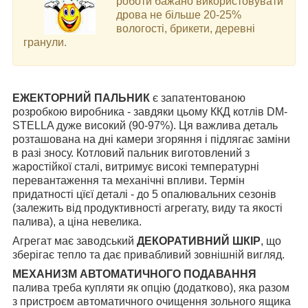
роботи бажано використовувати
дрова не більше 20-25%
вологості, брикети, деревні
гранули.
ЕЖЕКТОРНИЙ ПАЛЬНИК
є запатентованою
розробкою виробника - завдяки цьому ККД котлів DM-
STELLA дуже високий (90-97%). Ця важлива деталь
розташована на дні камери згоряння і підлягає заміни
в разі зносу. Котловий пальник виготовлений ​​з
жаростійкої сталі, витримує високі температурні
перевантаження та механічні впливи. Термін
придатності цїєї деталі - до 5 опалювальних сезонів
(залежить від продуктивності агрегату, виду та якості
палива), а ціна невелика.
Агрегат має заводський
ДЕКОРАТИВНИЙ ШКІР
, що
зберігає тепло та дає привабливий зовнішній вигляд.
МЕХАНИЗМ АВТОМАТИЧНОГО ПОДАВАННЯ
палива треба купляти як опцію (додатково), яка разом
з пристроєм автоматичного очищення зольного ящика