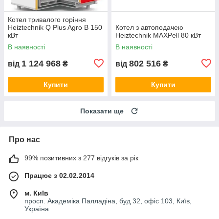
Котел тривалого горіння
Heiztechnik Q Plus Agro B 150
Котел з автоподачею
кВт
Heiztechnik MAXPell 80 кВт
В наявності
В наявності
1 124 968
802 516
від
₴
від
₴
Купити
Купити
Показати ще
Про нас
99% позитивних з 277 відгуків за рік
Працює з 02.02.2014
м. Київ
просп. Академіка Палладіна, буд 32, офіс 103, Київ,
Україна