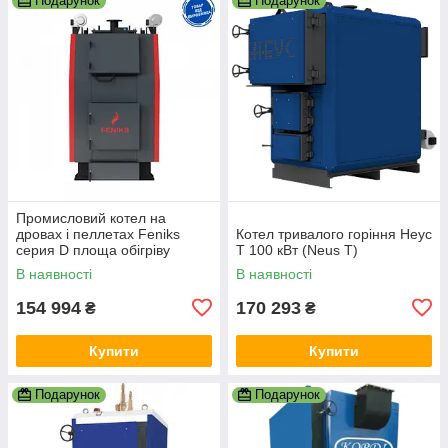
Подарунок
Подарунок
Промисловий котел на
дровах і пеллетах Feniks
Котел тривалого горіння Неус
серия D площа обігріву
Т 100 кВт (Neus T)
приміщення 1000 м2 / Фенікс
В наявності
В наявності
Серія Д
154 994
170 293
₴
₴
Купити
Купити
Подарунок
Подарунок