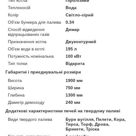
Тип котла
Піролізний
Теплоносій
Вода
Колір
Світло-сірий
Об'єм бункера для палива
0.34
Спосіб відведення
Димар
відпрацьованих газів
Призначення котла
Двуконтурний
Об'єм води в котлі
195 л
Потужність номінальна
100 кВт
Тип топки
Відкрита
Габаритні і приєднувальні розміри
Висота
1900 мм
Ширина
750 мм
Глибина
1300 мм
Діаметр димоходу
240 мм
Додаткові характеристики печей на твердому паливі
Види твердого палива
Буре вугілля, Пелети, Кора,
Тирса, Торф, Дрова,
Брикети, Тріска