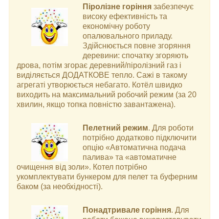
Піролізне горіння
забезпечує
високу ефективність та
економічну роботу
опалювального приладу.
Здійснюється повне згоряння
деревини: спочатку згоряють
дрова, потім згорає деревний/піролізний газ і
виділяється ДОДАТКОВЕ тепло. Сажі в такому
агрегаті утворюється небагато. Котёл швидко
виходить на максимальний робочий режим (за 20
хвилин, якщо топка повністю завантажена).
Пелетний режим
. Для роботи
потрібно додатково підключити
опцію «Автоматична подача
палива» та «автоматичне
очищення від золи». Котел потрібно
укомплектувати бункером для пелет та буферним
баком (за необхідності).
Понадтривале горіння
. Для