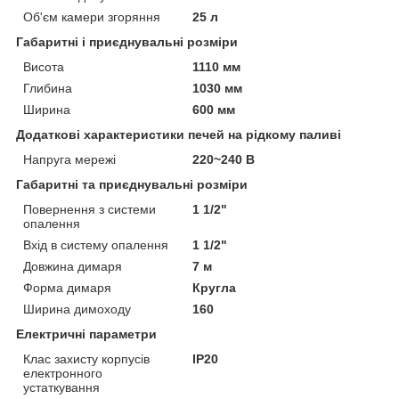
Об'єм камери згоряння
25 л
Габаритні і приєднувальні розміри
Висота
1110 мм
Глибина
1030 мм
Ширина
600 мм
Додаткові характеристики печей на рідкому паливі
Напруга мережі
220~240 В
Габаритні та приєднувальні розміри
Повернення з системи
1 1/2"
опалення
Вхід в систему опалення
1 1/2"
Довжина димаря
7 м
Форма димаря
Кругла
Ширина димоходу
160
Електричні параметри
Клас захисту корпусів
IP20
електронного
устаткування