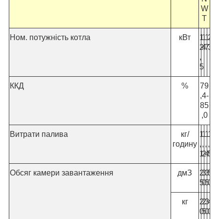
W
T
Ном. потужність котла
кВт
1
1
1
2
2
4
7
3
,
5
ККД
%
79
,4-
85
,0
Витрати палива
кг/
1
1
1
1
годину
,
,
,
,
1
2
4
5
Обсяг камери завантаження
дмЗ
2
3
3
5
5
0
5
0
кг
2
2
3
4
0
5
0
0