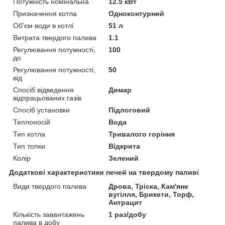
Потужність номінальна
12.5 кВт
Призначення котла
Одноконтурний
Об'єм води в котлі
51 л
Витрата твердого палива
1.1
Регулювання потужності,
100
до
Регулювання потужності,
50
від
Спосіб відведення
Димар
відпрацьованих газів
Спосіб установки
Підлоговий
Теплоносій
Вода
Тип котла
Тривалого горіння
Тип топки
Відкрита
Колір
Зелений
Додаткові характеристики печей на твердому паливі
Види твердого палива
Дрова, Тріска, Кам'яне
вугілля, Брикети, Торф,
Антрацит
Кількість завантажень
1 раз/добу
палива в добу