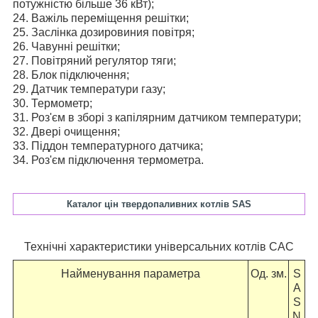
потужністю більше 36 кВт);
24. Важіль переміщення решітки;
25. Заслінка дозировиния повітря;
26. Чавунні решітки;
27. Повітряний регулятор тяги;
28. Блок підключення;
29. Датчик температури газу;
30. Термометр;
31. Роз'єм в зборі з капілярним датчиком температури;
32. Двері очищення;
33. Піддон температурного датчика;
34. Роз'єм підключення термометра.
Каталог цін твердопаливних котлів SAS
Технічні характеристики універсальних котлів САС
Найменування параметра
Од. зм.
S
A
S
N