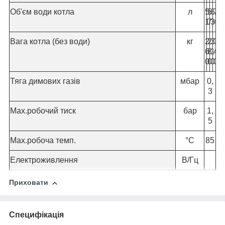
Об'єм води котла
л
5
5
6
7
1
7
3
4
Вага котла (без води)
кг
2
2
3
3
6
8
1
4
0
0
0
0
Тяга димових газів
мбар
0,
3
Мах.робочий тиск
бар
1,
5
Мах.робоча темп.
°C
85
Електроживлення
В/Гц
Приховати
Специфікація