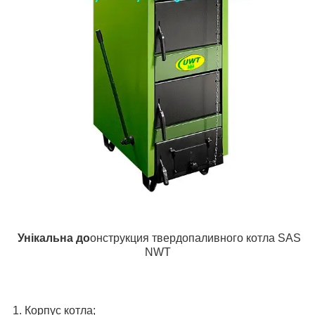
Унікальна до
онструкция твердопаливного котла SAS
NW
T
1. Корпус котла;