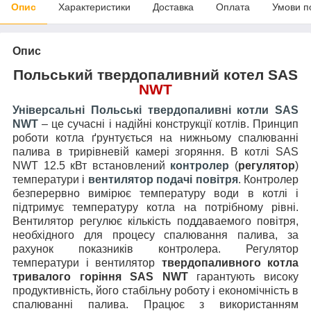
Опис
Характеристики
Доставка
Оплата
Умови п
Опис
Польський твердопаливний котел SAS
NWT
Універсальні Польські твердопаливні котли SAS
NWT
– це сучасні і надійні конструкції котлів. Принцип
роботи котла ґрунтується на нижньому спалюванні
палива в трирівневій камері згоряння. В котлі SAS
NWT 12.5 кВт встановлений
контролер
(
регулятор
)
температури і
вентилятор подачі повітря
. Контролер
безперервно вимірює температуру води в котлі і
підтримує температуру котла на потрібному рівні.
Вентилятор регулює кількість поддаваемого повітря,
необхідного для процесу спалювання палива, за
рахунок показників контролера. Регулятор
температури і вентилятор
твердопаливного котла
тривалого горіння SAS NWT
гарантують високу
продуктивність, його стабільну роботу і економічність в
спалюванні палива. Працює з використанням