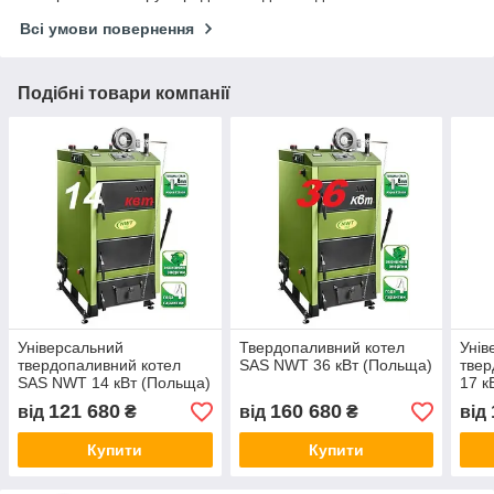
Всі умови повернення
Подібні товари компанії
Універсальний
Твердопаливний котел
Унів
твердопаливний котел
SAS NWT 36 кВт (Польща)
твер
SAS NWT 14 кВт (Польща)
17 к
Пол
121 680
160 680
від
₴
від
₴
від
Купити
Купити