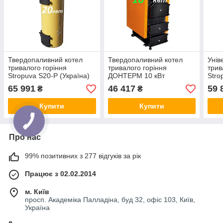
Твердопаливний котел
Твердопаливний котел
Унів
тривалого горіння
тривалого горіння
трив
Stropuva S20-P (Україна)
ДОНТЕРМ 10 кВт
Stro
65 991
46 417
59 
₴
₴
Купити
Купити
Про нас
99% позитивних з 277 відгуків за рік
Працює з 02.02.2014
м. Київ
просп. Академіка Палладіна, буд 32, офіс 103, Київ,
Україна