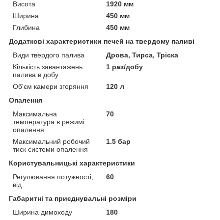
Висота
1920 мм
Ширина
450 мм
Глибина
450 мм
Додаткові характеристики печей на твердому паливі
Види твердого палива
Дрова, Тирса, Тріска
Кількість завантажень
1 раз/добу
палива в добу
Об'єм камери згоряння
120 л
Опалення
Максимальна
70
температура в режимі
опалення
Максимальний робочий
1.5 бар
тиск системи опалення
Користувальницькі характеристики
Регулювання потужності,
60
від
Габаритні та приєднувальні розміри
Ширина димоходу
180