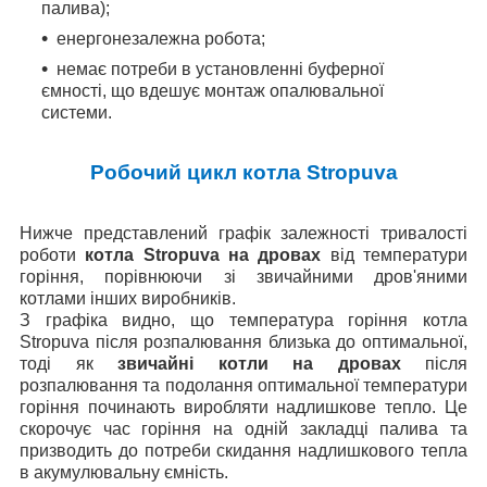
палива);
енергонезалежна робота;
немає потреби в установленні буферної
ємності, що вдешує монтаж опалювальної
системи.
Робочий цикл котла Stropuva
Нижче представлений графік залежності тривалості
роботи
котла Stropuva на дровах
від температури
горіння, порівнюючи зі звичайними дров'яними
котлами інших виробників.
З графіка видно, що температура горіння котла
Stropuva після розпалювання близька до оптимальної,
тоді як
звичайні котли на дровах
після
розпалювання та подолання оптимальної температури
горіння починають виробляти надлишкове тепло. Це
скорочує час горіння на одній закладці палива та
призводить до потреби скидання надлишкового тепла
в акумулювальну ємність.