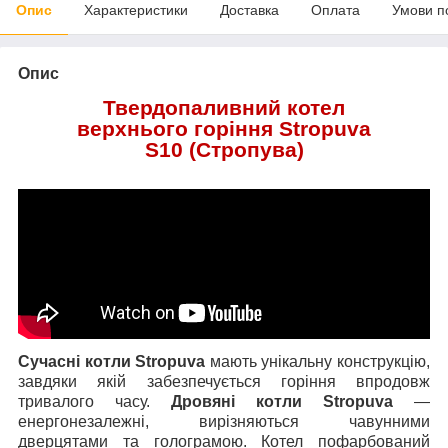
Опис
Характеристики
Доставка
Оплата
Умови п
Опис
Твердопаливний котел
верхнього горіння Stropuva
S10 (Стропува)
Сучасні котли Stropuva
мають унікальну конструкцію,
завдяки якій забезпечується горіння впродовж
тривалого часу.
Дровяні котли Stropuva
—
енергонезалежні, вирізняються чавунними
дверцятами та голограмою. Котел пофарбований