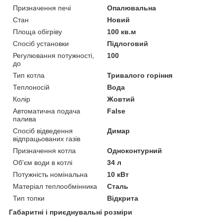
Призначення печі
Опалювальна
Стан
Новий
Площа обігріву
100 кв.м
Спосіб установки
Підлоговий
Регулювання потужності,
100
до
Тип котла
Тривалого горіння
Теплоносій
Вода
Колір
Жовтий
Автоматична подача
False
палива
Спосіб відведення
Димар
відпрацьованих газів
Призначення котла
Одноконтурний
Об'єм води в котлі
34 л
Потужність номінальна
10 кВт
Матеріал теплообмінника
Сталь
Тип топки
Відкрита
Габаритні і приєднувальні розміри