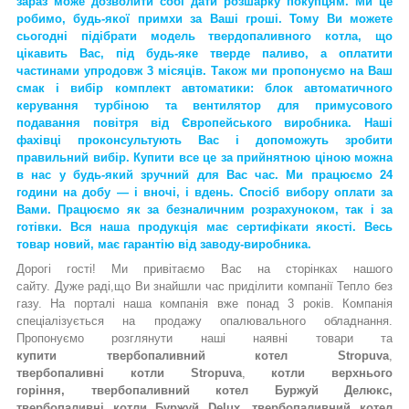
зараз може дозволити собі дати розшарку покупцям. Ми це
робимо, будь-якої примхи за Ваші гроші. Тому Ви можете
сьогодні підібрати модель твердопаливного котла, що
цікавить Вас, під будь-яке тверде паливо, а оплатити
частинами упродовж 3 місяців. Також ми пропонуємо на Ваш
смак і вибір комплект автоматики: блок автоматичного
керування турбіною та вентилятор для примусового
подавання повітря від Європейського виробника. Наші
фахівці проконсультують Вас і допоможуть зробити
правильний вибір. Купити все це за прийнятною ціною
можна
в нас у будь-який зручний для Вас час. Ми працюємо 24
години на добу — і вночі, і вдень. Спосіб вибору оплати за
Вами. Працюємо як за безналичним розрахуноком, так і за
готівки. Вся наша продукція має сертифікати якості. Весь
товар новий, має гарантію від заводу-виробника.
Дорогі гості! Ми привітаємо Вас на сторінках нашого
сайту.
Дуже
раді
,
що Ви
знайшли
час приділити компанії Тепло без
газу. На порталі наша компанія вже понад 3 років. Компанія
спеціалізується на продажу опалювального обладнання.
Пропонуємо розглянути наші наявні товари та
купити
т
вербопаливний котел
Stropuva
,
т
вербопаливні котли
Stropuva
,
котли верхнього
горіння,
т
вербопаливний котел
Буржуй Делюкс,
т
вербопаливні котли Буржуй Delux,
т
вербопаливний котел