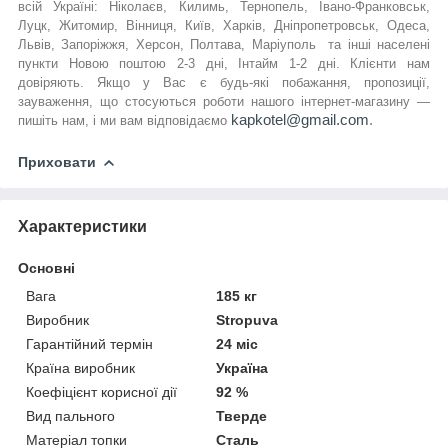
всій Україні: Ніколаєв, Килимь, Тернопель, Івано-Франковськ,
Луцк, Житомир, Вінниця, Київ, Харків, Дніпропетровськ, Одеса,
Львів, Запоріжжя, Херсон, Полтава, Маріуполь та інші населені
пункти Новою поштою 2-3 дні, Інтайм 1-2 дні. Клієнти нам
довіряють. Якщо у Вас є будь-які побажання, пропозиції,
зауваження, що стосуються роботи нашого інтернет-магазину —
kapkotel@gmail.com
.
пишіть нам, і ми вам відповідаємо
Приховати
Характеристики
Основні
Вага
185 кг
Виробник
Stropuva
Гарантійний термін
24 міс
Країна виробник
Україна
Коефіцієнт корисної дії
92 %
Вид пального
Тверде
Матеріал топки
Сталь