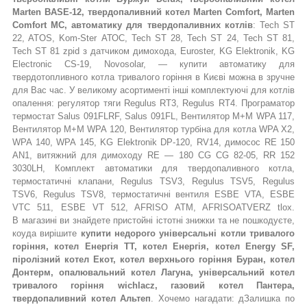
Мarten
BASE-12, твердопаливний котел Мarten Comfort, Marten
Comfort MC, автоматику для твердопаливних котлів
: Tech ST
22, ATOS, Kom-Ster АТОС, Tech ST 28, Tech ST 24, Tech ST 81,
Tech ST 81 zpid з датчиком димохода, Euroster, KG Elektronik, KG
Electronic CS-19, Novosolar, — купити автоматику для
твердотопливного котла тривалого горіння в Києві можна в зручне
для Вас час. У великому асортименті інші комплектуючі для котлів
опалення: регулятор тяги Regulus RT3, Regulus RT4
.
Програматор
термостат Salus 091FLRF, Salus 091FL, Вентилятор М+М WPA 117,
Вентилятор М+М WPA 120, Вентилятор турбіна для котла WPA X2,
WPA 140, WPA 145, KG Elektronik DP-120, RV14, димосос RE 150
AN1, витяжний для димоходу RE — 180 CG CG 82-05, RR 152
3030LH, Комплект автоматики для твердопаливного котла,
термостатичні клапани, Regulus TSV3, Regulus TSV5, Regulus
TSV6, Regulus TSV8, термостатичні вентиля ESBE VTA, ESBE
VTC 511, ESBE VT 512, AFRISO ATM, AFRISOATVERZ tlox
.
В
магазині ви знайдете пристойні істотні знижки та не пошкодуєте,
коуда вирішите
купити недорого універсальні котли тривалого
горіння,
котел Енергія ТТ, котел Енергія, котел Energy SF,
піролізний котел Екот, котел верхнього горіння Буран, котел
Донтерм, опалювальний котел Лагуна, універсальний котел
тривалого горіння wichlacz
, газовий котел Пантера,
твердопаливний котел Альтеп
. Хочемо нагадати: д
Залишка по