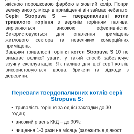
якісною порошковою фарбою в жовтий колір. Попри
велику висоту, місця в приміщенні він займає небагато.
Серія Stropuva S — твердопаливні котли
тривалого горіння
з верхнім горінням палива,
вирізняються високою ефективністю.
Використовуються для опалення приміщень
житлового сектора та невеликих комерційних
приміщень.
Завдяки тривалості горіння
котел
Stropuva S 10
не
вимагає великої уваги, у такий спосіб забезпечує
зручну експлуатацію. Як паливо для цієї серії котлів
використовуються: дрова, брикети та відходи з
деревини.
о
Переваги твердопаливних котлів серії
Stropuva S:
тривалість горіння за однієї закладки до 30
годин;
високий рівень ККД – до 90%;
чищення 1-3 рази на місяць (залежить від якості