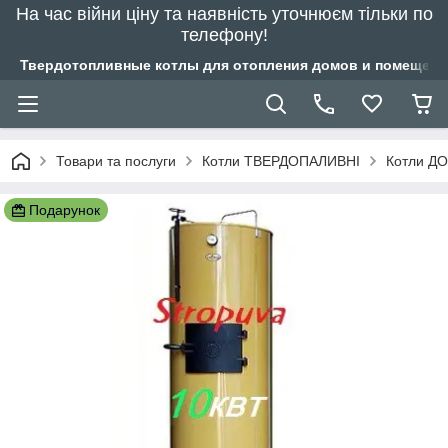
На час війни ціну та наявність уточнюєм тільки по
телефону!
Твердотопливные котлы для отопления домов и помещений
Товари та послуги
Котли ТВЕРДОПАЛИВНІ
Котли ДО
Подарунок