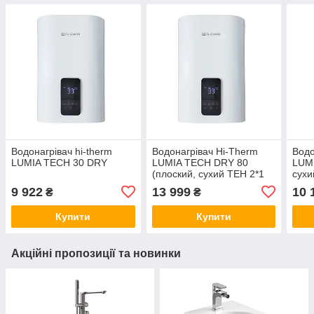
Водонагрівач hi-therm
Водонагрівач Hi-Therm
Водо
LUMIA TECH 30 DRY
LUMIA TECH DRY 80
LUMI
(плоский, сухий ТЕН 2*1
сухи
кВт)
9 922
13 999
10 
₴
₴
Купити
Купити
Акційні пропозиції та новинки