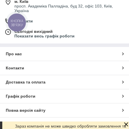
м. Київ
просп. Академіка Палладіна, буд 32, офіс 103, Київ,
Україна
КНОПКА
Контакти
ЗВ'ЯЗКУ
Сьогодні вихідний
Показати весь графік роботи
Про нас
Контакти
Доставка та оплата
Графік роботи
Повна версія сайту
Сайт створено на маркетплейсі
Prom.ua
Зараз компанія не може швидко обробляти замовлення та