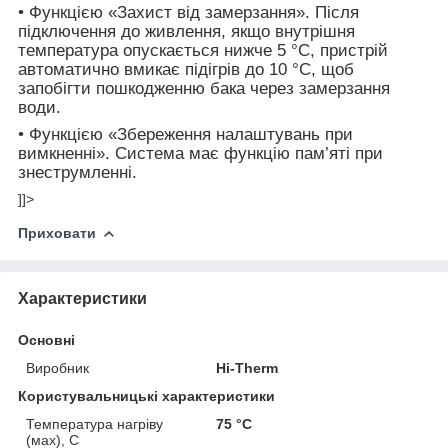
• Функцією «Захист від замерзання». Після
підключення до живлення, якщо внутрішня
температура опускається нижче 5 °C, пристрій
автоматично вмикає підігрів до 10 °C, щоб
запобігти пошкодженню бака через замерзання
води.
• Функцією «Збереження налаштувань при
вимкненні». Система має функцію пам’яті при
знеструмленні.
]]>
Приховати
Характеристики
Основні
Виробник
Hi-Therm
Користувальницькі характеристики
Температура нагріву
75 °С
(мах), С