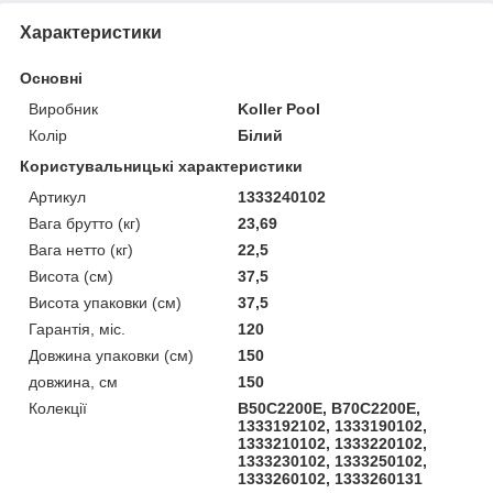
Характеристики
Основні
Виробник
Koller Pool
Колір
Білий
Користувальницькі характеристики
Артикул
1333240102
Вага брутто (кг)
23,69
Вага нетто (кг)
22,5
Висота (см)
37,5
Висота упаковки (см)
37,5
Гарантія, міс.
120
Довжина упаковки (см)
150
довжина, см
150
Колекції
B50C2200E, B70C2200E,
1333192102, 1333190102,
1333210102, 1333220102,
1333230102, 1333250102,
1333260102, 1333260131