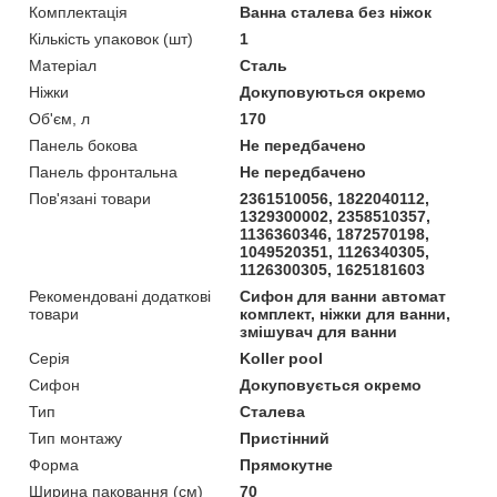
Комплектація
Ванна сталева без ніжок
Кількість упаковок (шт)
1
Матеріал
Сталь
Ніжки
Докуповуються окремо
Об'єм, л
170
Панель бокова
Не передбачено
Панель фронтальна
Не передбачено
Пов'язані товари
2361510056, 1822040112,
1329300002, 2358510357,
1136360346, 1872570198,
1049520351, 1126340305,
1126300305, 1625181603
Рекомендовані додаткові
Сифон для ванни автомат
товари
комплект, ніжки для ванни,
змішувач для ванни
Серія
Koller pool
Сифон
Докуповується окремо
Тип
Сталева
Тип монтажу
Пристінний
Форма
Прямокутне
Ширина паковання (см)
70