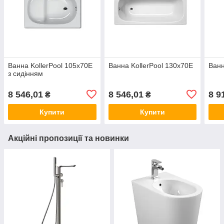
Ванна KollerPool 105х70E
Ванна KollerPool 130х70E
Ванн
з сидінням
8 546,01
8 546,01
8 9
₴
₴
Купити
Купити
Акційні пропозиції та новинки