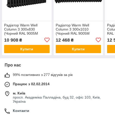
Радіатор Warm Well
Радіатор Warm Well
Раді
Column 3 300x830
Column 3 300x1010
Colu
(Чорний RAL 9005M
(Чорний RAL 9005M
RAL 
Підкл.низ.)
Підкл.бок.)
10 908
12 468
12 
₴
₴
Купити
Купити
Про нас
99% позитивних з 277 відгуків за рік
Працює з 02.02.2014
м. Київ
просп. Академіка Палладіна, буд 32, офіс 103, Київ,
Україна
Контакти