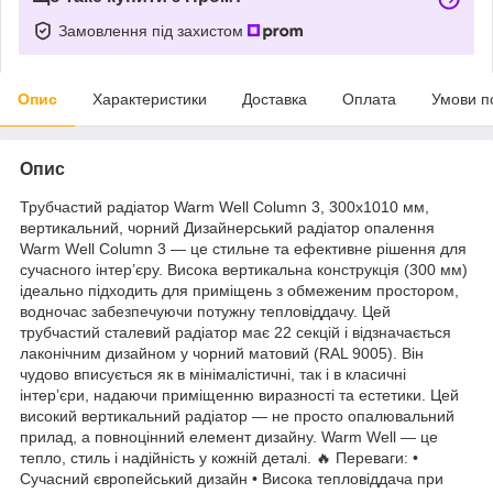
Замовлення під захистом
Опис
Характеристики
Доставка
Оплата
Умови п
Опис
Трубчастий радіатор Warm Well Column 3, 300x1010 мм,
вертикальний, чорний Дизайнерський радіатор опалення
Warm Well Column 3 — це стильне та ефективне рішення для
сучасного інтер’єру. Висока вертикальна конструкція (300 мм)
ідеально підходить для приміщень з обмеженим простором,
водночас забезпечуючи потужну тепловіддачу. Цей
трубчастий сталевий радіатор має 22 секцій і відзначається
лаконічним дизайном у чорний матовий (RAL 9005). Він
чудово вписується як в мінімалістичні, так і в класичні
інтер’єри, надаючи приміщенню виразності та естетики. Цей
високий вертикальний радіатор — не просто опалювальний
прилад, а повноцінний елемент дизайну. Warm Well — це
тепло, стиль і надійність у кожній деталі. 🔥 Переваги: •
Сучасний європейський дизайн • Висока тепловіддача при