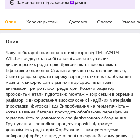
Замовлення під захистом
Опис
Характеристики
Доставка
Оплата
Умови п
Опис
Чавунні батареї опалення в стилі ретро від ТМ «WARM
WELL» поєднують в собі головні аспекти сучасних
дизайнерських радіаторів: Довговічність і висока якість
Ефективне опалення Стильний дизайн і естетичний вигляд
Якщо ще враховувати широку варіацію стилів їх фарбування,
можна їх використати в різних інтер’єрах, як вінтажні,
антикварні, ретро і лофт радіатори. Кожний радіатор
проходить 4 етапи підготовки: Монтаж – збір секцій в окремий
радіатор, з використання високоякісних і надійних матеріалів
(прокладки, футорки і т.д) Випробування на герметичність –
кожна чавунна батарея проходить обов’язкову перевірку на
герметичність за допомогою спеціалізованого обладнання
Ґрунтування – запобігає процесу корозії і підтримує
довговічність радіаторів Фарбування – використовуємо
найкращі фарби, які представлені на європейському ринку. Ці