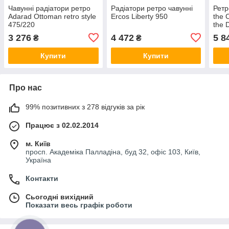
Чавунні радіатори ретро
Радіатори ретро чавунні
Ретр
Adarad Ottoman retro style
Ercos Liberty 950
the 
475/220
the 
Roco
3 276
4 472
5 8
₴
₴
Купити
Купити
Про нас
99% позитивних з 278 відгуків за рік
Працює з 02.02.2014
м. Київ
просп. Академіка Палладіна, буд 32, офіс 103, Київ,
Україна
Контакти
Сьогодні вихідний
Показати весь графік роботи