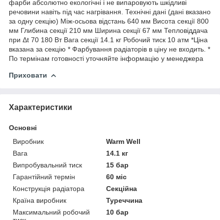
фарби абсолютно екологічні і не випаровують шкідливі
речовини навіть під час нагрівання. Технічні дані (дані вказано
за одну секцію) Між-осьова відстань 640 мм Висота секції 800
мм Глибина секції 210 мм Ширина секції 67 мм Тепловіддача
при Δt 70 180 Вт Вага секції 14.1 кг Робочий тиск 10 атм *Ціна
вказана за секцію * Фарбування радіаторів в ціну не входить. *
По термінам готовності уточняйте інформацію у менеджера
Приховати
Характеристики
Основні
Виробник
Warm Well
Вага
14.1 кг
Випробувальний тиск
15 бар
Гарантійний термін
60 міс
Конструкція радіатора
Секційна
Країна виробник
Туреччина
Максимальний робочий
10 бар
тиск