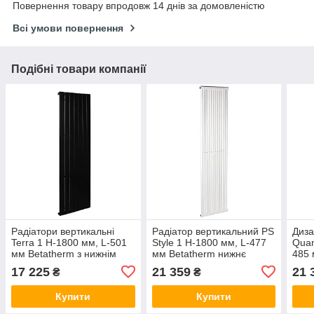
Повернення товару впродовж 14 днів за домовленістю
Всі умови повернення
Подібні товари компанії
Радіатори вертикальні
Радіатор вертикальний PS
Диза
Terra 1 H-1800 мм, L-501
Style 1 H-1800 мм, L-477
Quan
мм Betatherm з нижнім
мм Betatherm нижнє
485 
підключенням
підключення
нижн
17 225
21 359
21 
₴
₴
Купити
Купити