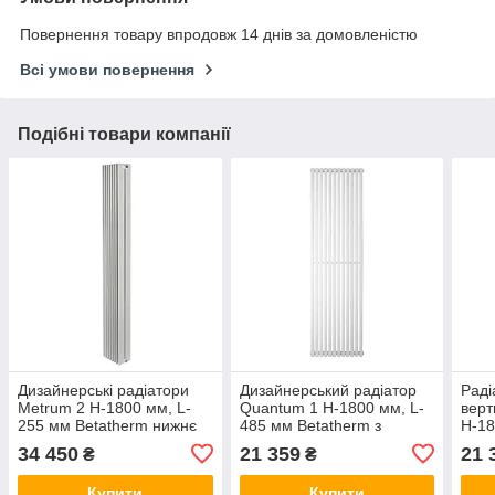
Повернення товару впродовж 14 днів за домовленістю
Всі умови повернення
Подібні товари компанії
Дизайнерські радіатори
Дизайнерський радіатор
Раді
Metrum 2 H-1800 мм, L-
Quantum 1 H-1800 мм, L-
верт
255 мм Betatherm нижнє
485 мм Betatherm з
H-18
підключення
нижнім підключенням
Beta
34 450
21 359
21 
₴
₴
під
Купити
Купити