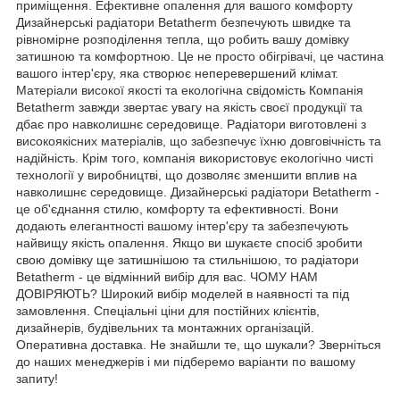
приміщення. Ефективне опалення для вашого комфорту
Дизайнерські радіатори Betatherm безпечують швидке та
рівномірне розподілення тепла, що робить вашу домівку
затишною та комфортною. Це не просто обігрівачі, це частина
вашого інтер'єру, яка створює неперевершений клімат.
Матеріали високої якості та екологічна свідомість Компанія
Betatherm завжди звертає увагу на якість своєї продукції та
дбає про навколишнє середовище. Радіатори виготовлені з
високоякісних матеріалів, що забезпечує їхню довговічність та
надійність. Крім того, компанія використовує екологічно чисті
технології у виробництві, що дозволяє зменшити вплив на
навколишнє середовище. Дизайнерські радіатори Betatherm -
це об'єднання стилю, комфорту та ефективності. Вони
додають елегантності вашому інтер'єру та забезпечують
найвищу якість опалення. Якщо ви шукаєте спосіб зробити
свою домівку ще затишнішою та стильнішою, то радіатори
Betatherm - це відмінний вибір для вас. ЧОМУ НАМ
ДОВІРЯЮТЬ? Широкий вибір моделей в наявності та під
замовлення. Спеціальні ціни для постійних клієнтів,
дизайнерів, будівельних та монтажних організацій.
Оперативна доставка. Не знайшли те, що шукали? Зверніться
до наших менеджерів і ми підберемо варіанти по вашому
запиту!