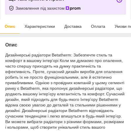
Замовлення під захистом
Опис
Характеристики
Доставка
Оплата
Умови п
Опис
Дизайнерські радіатори Betatherm: Забезпечте стиль та
комфорт в вашому інтер'єрі Коли ми думаємо про опалення,
часто спершу приходять на думку практичність та
ефективність. Проте, сучасний дизайн виробів для опалення
робить їх не просто функціональними, але й естетично
привабливими. Однією з провідних компаній у цьому сегменті
ринку є Betatherm, яка пропонує дизайнерські радіатори, що
додають вашому інтер'єру елегантність та комфорт. Сучасний
дизайн, який підходить для будь-якого Інтер'єру Betatherm
відома своєю увагою до деталей та стильними рішеннями у
дизайні. Дизайнерські радіатори Betatherm відповідають
сучасним тенденціям і легко впишуться в будь-який інтер'єр.
Ви можете вибрати радіатори з різними формами, розмірами
і кольорами, щоб створити унікальний стиль вашого