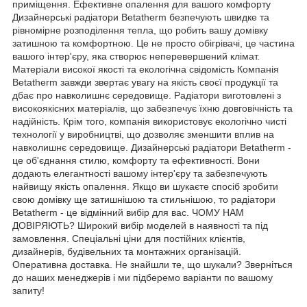
приміщення. Ефективне опалення для вашого комфорту
Дизайнерські радіатори Betatherm безпечують швидке та
рівномірне розподілення тепла, що робить вашу домівку
затишною та комфортною. Це не просто обігрівачі, це частина
вашого інтер'єру, яка створює неперевершений клімат.
Матеріали високої якості та екологічна свідомість Компанія
Betatherm завжди звертає увагу на якість своєї продукції та
дбає про навколишнє середовище. Радіатори виготовлені з
високоякісних матеріалів, що забезпечує їхню довговічність та
надійність. Крім того, компанія використовує екологічно чисті
технології у виробництві, що дозволяє зменшити вплив на
навколишнє середовище. Дизайнерські радіатори Betatherm -
це об'єднання стилю, комфорту та ефективності. Вони
додають елегантності вашому інтер'єру та забезпечують
найвищу якість опалення. Якщо ви шукаєте спосіб зробити
свою домівку ще затишнішою та стильнішою, то радіатори
Betatherm - це відмінний вибір для вас. ЧОМУ НАМ
ДОВІРЯЮТЬ? Широкий вибір моделей в наявності та під
замовлення. Спеціальні ціни для постійних клієнтів,
дизайнерів, будівельних та монтажних організацій.
Оперативна доставка. Не знайшли те, що шукали? Зверніться
до наших менеджерів і ми підберемо варіанти по вашому
запиту!