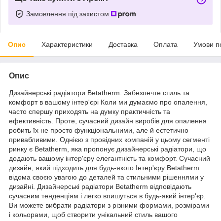
Замовлення під захистом
Опис
Характеристики
Доставка
Оплата
Умови п
Опис
Дизайнерські радіатори Betatherm: Забезпечте стиль та
комфорт в вашому інтер'єрі Коли ми думаємо про опалення,
часто спершу приходять на думку практичність та
ефективність. Проте, сучасний дизайн виробів для опалення
робить їх не просто функціональними, але й естетично
привабливими. Однією з провідних компаній у цьому сегменті
ринку є Betatherm, яка пропонує дизайнерські радіатори, що
додають вашому інтер'єру елегантність та комфорт. Сучасний
дизайн, який підходить для будь-якого Інтер'єру Betatherm
відома своєю увагою до деталей та стильними рішеннями у
дизайні. Дизайнерські радіатори Betatherm відповідають
сучасним тенденціям і легко впишуться в будь-який інтер'єр.
Ви можете вибрати радіатори з різними формами, розмірами
і кольорами, щоб створити унікальний стиль вашого