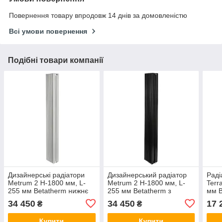
Повернення товару впродовж 14 днів за домовленістю
Всі умови повернення
Подібні товари компанії
Дизайнерські радіатори
Дизайнерський радіатор
Раді
Metrum 2 H-1800 мм, L-
Metrum 2 H-1800 мм, L-
Terr
255 мм Betatherm нижнє
255 мм Betatherm з
мм B
підключення
нижнім підключенням
підк
34 450
34 450
17 
₴
₴
Купити
Купити