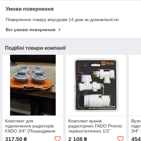
Умови повернення
Повернення товару впродовж 14 днів за домовленістю
Всі умови повернення
Подібні товари компанії
Комплект для
Комплект кранів
Вузо
підключення радіаторів
радіаторних FADO Premio
підк
FADO 3/4" (Пошкоджене
термостатичних 1/2"
3/4'
пакування) УЦІНКА
прямий білий
Koer
317,50
2 108
454
₴
₴