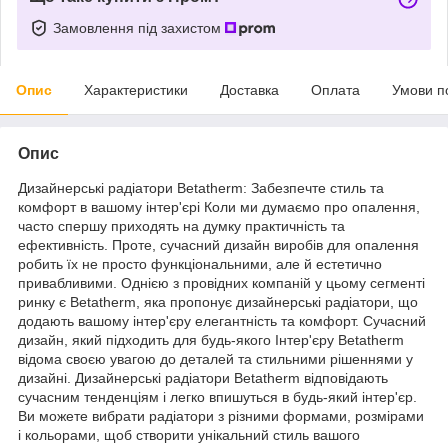
Замовлення під захистом
Опис
Характеристики
Доставка
Оплата
Умови п
Опис
Дизайнерські радіатори Betatherm: Забезпечте стиль та
комфорт в вашому інтер'єрі Коли ми думаємо про опалення,
часто спершу приходять на думку практичність та
ефективність. Проте, сучасний дизайн виробів для опалення
робить їх не просто функціональними, але й естетично
привабливими. Однією з провідних компаній у цьому сегменті
ринку є Betatherm, яка пропонує дизайнерські радіатори, що
додають вашому інтер'єру елегантність та комфорт. Сучасний
дизайн, який підходить для будь-якого Інтер'єру Betatherm
відома своєю увагою до деталей та стильними рішеннями у
дизайні. Дизайнерські радіатори Betatherm відповідають
сучасним тенденціям і легко впишуться в будь-який інтер'єр.
Ви можете вибрати радіатори з різними формами, розмірами
і кольорами, щоб створити унікальний стиль вашого