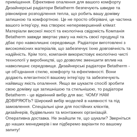
приміщення. Ефективне опалення для вашого комфорту
Дизайнерські радіатори Betatherm безпечують швидке та
рівномірне розподілення тепла, що робить вашу домівку
затишною та комфортною. Це не просто обігрівачі, це частина
вашого інтер'єру, яка створює неперевершений клімат.
Матеріали високої якості та екологічна свідомість Компанія
Betatherm завжди звертає увагу на якість своєї продукції та
дбає про навколишнє середовище. Радіатори виготовлені з
високоякісних матеріалів, що забезпечує їхню довговічність та
надійність. Крім того, компанія використовує екологічно чисті
технології у виробництві, що дозволяє зменшити вплив на
навколишнє середовище. Дизайнерські радіатори Betatherm -
це об'єднання стилю, комфорту та ефективності. Вони
додають елегантності вашому інтер'єру та забезпечують
найвищу якість опалення. Якщо ви шукаєте спосіб зробити
свою домівку ще затишнішою та стильнішою, то радіатори
Betatherm - це відмінний вибір для вас. ЧОМУ НАМ
ДОВІРЯЮТЬ? Широкий вибір моделей в наявності та під
замовлення. Спеціальні ціни для постійних клієнтів,
дизайнерів, будівельних та монтажних організацій.
Оперативна доставка. Не знайшли те, що шукали? Зверніться
до наших менеджерів і ми підберемо варіанти по вашому
запиту!