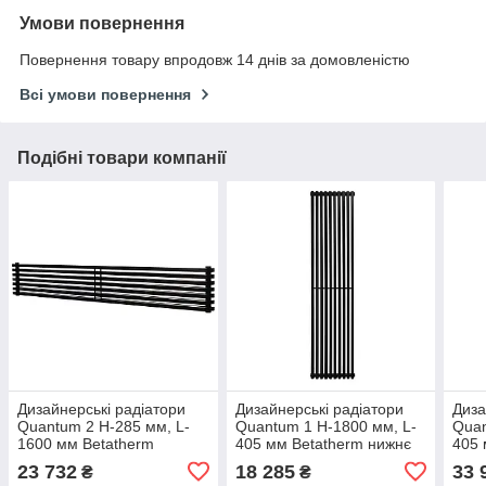
Умови повернення
Повернення товару впродовж 14 днів за домовленістю
Всі умови повернення
Подібні товари компанії
Дизайнерські радіатори
Дизайнерські радіатори
Диза
Quantum 2 H-285 мм, L-
Quantum 1 H-1800 мм, L-
Quan
1600 мм Betatherm
405 мм Betatherm нижнє
405 
горизонтальні з боковим
підключення
нижн
23 732
18 285
33 
₴
₴
підключенням