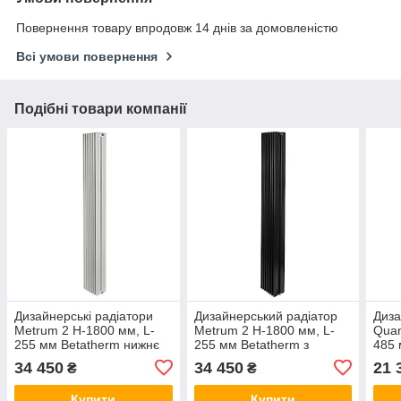
Повернення товару впродовж 14 днів за домовленістю
Всі умови повернення
Подібні товари компанії
Дизайнерські радіатори
Дизайнерський радіатор
Диза
Metrum 2 H-1800 мм, L-
Metrum 2 H-1800 мм, L-
Quan
255 мм Betatherm нижнє
255 мм Betatherm з
485 
підключення
нижнім підключенням
нижн
34 450
34 450
21 
₴
₴
Купити
Купити