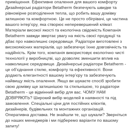
приміщення. Ефективне опалення для вашого комфорту
Дизайнерські радіатори Betatherm безпечують швидке та
рівномірне розподілення тепла, що робить вашу домівку
затишною та комфортною. Це не просто обігрівачі, це частина
вашого інтер'єру, яка створює неперевершений клімат.
Матеріали високої якості та екологічна свідомість Компанія
Betatherm завжди звертає увагу на якість своєї продукції та
дбає про навколишнє середовище. Радіатори виготовлені з
високоякісних матеріалів, що забезпечує їхню довговічність та
надійність. Крім того, компанія використовує екологічно чисті
технології у виробництві, що дозволяє зменшити вплив на
навколишнє середовище. Дизайнерські радіатори Betatherm -
це об'єднання стилю, комфорту та ефективності. Вони
додають елегантності вашому інтер'єру та забезпечують
найвищу якість опалення. Якщо ви шукаєте спосіб зробити
свою домівку ще затишнішою та стильнішою, то радіатори
Betatherm - це відмінний вибір для вас. ЧОМУ НАМ
ДОВІРЯЮТЬ? Широкий вибір моделей в наявності та під
замовлення. Спеціальні ціни для постійних клієнтів,
дизайнерів, будівельних та монтажних організацій.
Оперативна доставка. Не знайшли те, що шукали? Зверніться
до наших менеджерів і ми підберемо варіанти по вашому
запиту!