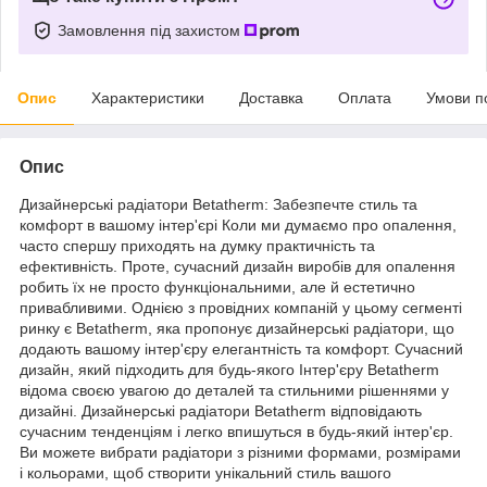
Замовлення під захистом
Опис
Характеристики
Доставка
Оплата
Умови п
Опис
Дизайнерські радіатори Betatherm: Забезпечте стиль та
комфорт в вашому інтер'єрі Коли ми думаємо про опалення,
часто спершу приходять на думку практичність та
ефективність. Проте, сучасний дизайн виробів для опалення
робить їх не просто функціональними, але й естетично
привабливими. Однією з провідних компаній у цьому сегменті
ринку є Betatherm, яка пропонує дизайнерські радіатори, що
додають вашому інтер'єру елегантність та комфорт. Сучасний
дизайн, який підходить для будь-якого Інтер'єру Betatherm
відома своєю увагою до деталей та стильними рішеннями у
дизайні. Дизайнерські радіатори Betatherm відповідають
сучасним тенденціям і легко впишуться в будь-який інтер'єр.
Ви можете вибрати радіатори з різними формами, розмірами
і кольорами, щоб створити унікальний стиль вашого