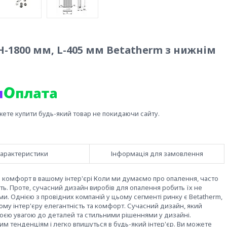
H-1800 мм, L-405 мм Betatherm з нижнім
жете купити будь-який товар не покидаючи сайту.
арактеристики
Інформація для замовлення
а комфорт в вашому інтер'єрі Коли ми думаємо про опалення, часто
ть. Проте, сучасний дизайн виробів для опалення робить їх не
. Однією з провідних компаній у цьому сегменті ринку є Betatherm,
му інтер'єру елегантність та комфорт. Сучасний дизайн, який
своєю увагою до деталей та стильними рішеннями у дизайні.
им тенденціям і легко впишуться в будь-який інтер'єр. Ви можете