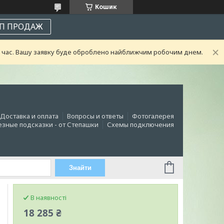
Кошик
П ПРОДАЖ
ий час. Вашу заявку буде оброблено найближчим робочим днем.
Доставка и оплата
Вопросы и ответы
Фотогалерея
зные подсказки - от Степашки
Схемы подключения
Знайти
В наявності
18 285 ₴