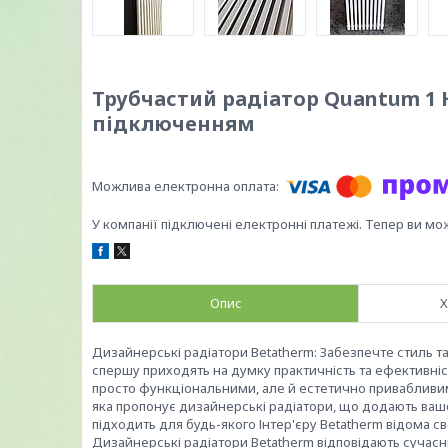
Трубчастий радіатор Quantum 1 
підключенням
У компанії підключені електронні платежі. Тепер ви мо
Опис
Х
Дизайнерські радіатори Betatherm: Забезпечте стиль т
спершу приходять на думку практичність та ефективніс
просто функціональними, але й естетично привабливими
яка пропонує дизайнерські радіатори, що додають вашо
підходить для будь-якого Інтер'єру Betatherm відома 
Дизайнерські радіатори Betatherm відповідають сучасн