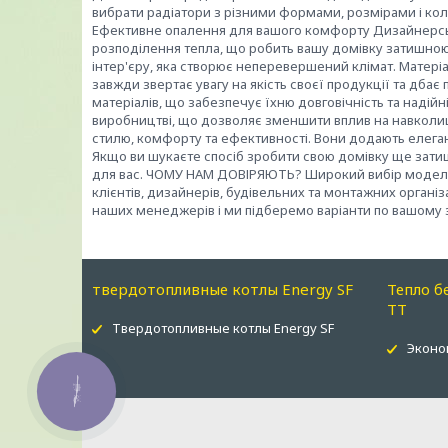
вибрати радіатори з різними формами, розмірами і ко
Ефективне опалення для вашого комфорту Дизайнерськ
розподілення тепла, що робить вашу домівку затишною 
інтер'єру, яка створює неперевершений клімат. Матеріа
завжди звертає увагу на якість своєї продукції та дба
матеріалів, що забезпечує їхню довговічність та надійні
виробництві, що дозволяє зменшити вплив на навколи
стилю, комфорту та ефективності. Вони додають елеган
Якщо ви шукаєте спосіб зробити свою домівку ще затиш
для вас. ЧОМУ НАМ ДОВІРЯЮТЬ? Широкий вибір моделей 
клієнтів, дизайнерів, будівельних та монтажних органі
наших менеджерів і ми підберемо варіанти по вашому 
твердотопливные котлы Energy SF
Тепло б
ТТ
Твердотопливные котлы Energy SF
Эконо
КНОПКА
ЗВ'ЯЗКУ