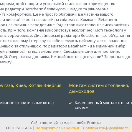
льорами, щоб створити унікальний стиль вашого приміщення.
і радіатори Betatherm безпечують швидке та рівномірне
та комфортною. Це не просто обігрівачі, це частина вашого
ли високої якості та екологічна свідомість Компанія Betatherm
є про навколишнє середовище. Радіатори виготовлені з високоякісних
сть. Крім того, компанія використовує екологічно чисті технології у
шнє середовище. Дизайнерські радіатори Betatherm - це об'єднання
тності вашому інтер'єру та забезпечують найвищу якість опалення.
нішою та стильнішою, то радіатори Betatherm - це відмінний вибір
в наявності та під замовлення. Спеціальні ціни для постійних
зацій. Оперативна доставка. Не знайшли те, що шукали? Зверніться до
запиту!
ез газа, Киев, Котлы Энергия
Монтаж систем отопления,
дымоходов
мичные отопительные котлы
Качественный монтаж отопит
систем
Сайт створений на маркетплейсі
Prom.ua
ТЕПЛО БЕЗ ГАЗА |
Поскаржитися на контент
|
Політика конфіденційності