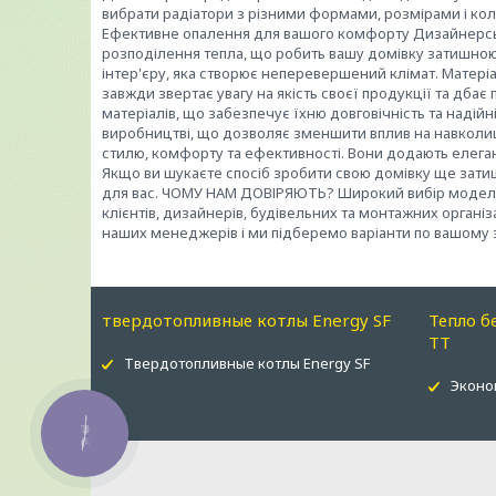
вибрати радіатори з різними формами, розмірами і ко
Ефективне опалення для вашого комфорту Дизайнерськ
розподілення тепла, що робить вашу домівку затишною 
інтер'єру, яка створює неперевершений клімат. Матеріа
завжди звертає увагу на якість своєї продукції та дба
матеріалів, що забезпечує їхню довговічність та надійні
виробництві, що дозволяє зменшити вплив на навколи
стилю, комфорту та ефективності. Вони додають елеган
Якщо ви шукаєте спосіб зробити свою домівку ще затиш
для вас. ЧОМУ НАМ ДОВІРЯЮТЬ? Широкий вибір моделей 
клієнтів, дизайнерів, будівельних та монтажних органі
наших менеджерів і ми підберемо варіанти по вашому 
твердотопливные котлы Energy SF
Тепло б
ТТ
Твердотопливные котлы Energy SF
Эконо
КНОПКА
ЗВ'ЯЗКУ