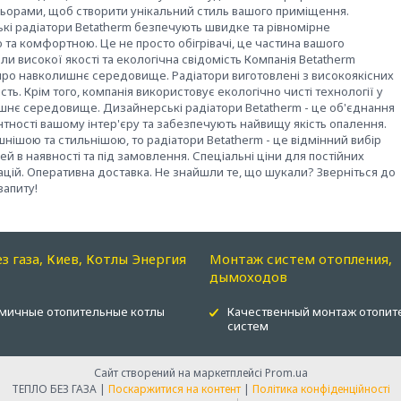
льорами, щоб створити унікальний стиль вашого приміщення.
і радіатори Betatherm безпечують швидке та рівномірне
та комфортною. Це не просто обігрівачі, це частина вашого
ли високої якості та екологічна свідомість Компанія Betatherm
є про навколишнє середовище. Радіатори виготовлені з високоякісних
сть. Крім того, компанія використовує екологічно чисті технології у
шнє середовище. Дизайнерські радіатори Betatherm - це об'єднання
тності вашому інтер'єру та забезпечують найвищу якість опалення.
нішою та стильнішою, то радіатори Betatherm - це відмінний вибір
в наявності та під замовлення. Спеціальні ціни для постійних
зацій. Оперативна доставка. Не знайшли те, що шукали? Зверніться до
запиту!
ез газа, Киев, Котлы Энергия
Монтаж систем отопления,
дымоходов
мичные отопительные котлы
Качественный монтаж отопит
систем
Сайт створений на маркетплейсі
Prom.ua
ТЕПЛО БЕЗ ГАЗА |
Поскаржитися на контент
|
Політика конфіденційності