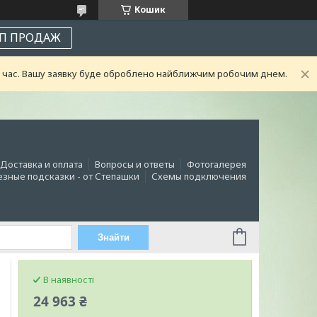
Кошик
П ПРОДАЖ
ий час. Вашу заявку буде оброблено найближчим робочим днем.
Доставка и оплата
Вопросы и ответы
Фотогалерея
зные подсказки - от Степашки
Схемы подключения
Знайти
В наявності
24 963 ₴