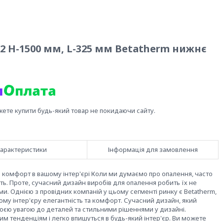
2 H-1500 мм, L-325 мм Betatherm нижнє
жете купити будь-який товар не покидаючи сайту.
арактеристики
Інформація для замовлення
а комфорт в вашому інтер'єрі Коли ми думаємо про опалення, часто
ть. Проте, сучасний дизайн виробів для опалення робить їх не
. Однією з провідних компаній у цьому сегменті ринку є Betatherm,
му інтер'єру елегантність та комфорт. Сучасний дизайн, який
своєю увагою до деталей та стильними рішеннями у дизайні.
им тенденціям і легко впишуться в будь-який інтер'єр. Ви можете