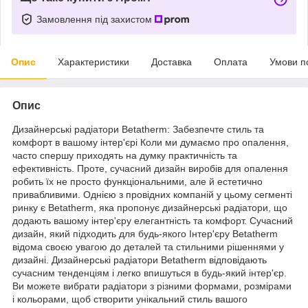
Замовлення під захистом
Опис
Характеристики
Доставка
Оплата
Умови п
Опис
Дизайнерські радіатори Betatherm: Забезпечте стиль та
комфорт в вашому інтер'єрі Коли ми думаємо про опалення,
часто спершу приходять на думку практичність та
ефективність. Проте, сучасний дизайн виробів для опалення
робить їх не просто функціональними, але й естетично
привабливими. Однією з провідних компаній у цьому сегменті
ринку є Betatherm, яка пропонує дизайнерські радіатори, що
додають вашому інтер'єру елегантність та комфорт. Сучасний
дизайн, який підходить для будь-якого Інтер'єру Betatherm
відома своєю увагою до деталей та стильними рішеннями у
дизайні. Дизайнерські радіатори Betatherm відповідають
сучасним тенденціям і легко впишуться в будь-який інтер'єр.
Ви можете вибрати радіатори з різними формами, розмірами
і кольорами, щоб створити унікальний стиль вашого