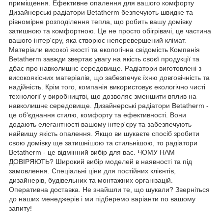
приміщення. Ефективне опалення для вашого комфорту
Дизайнерські радіатори Betatherm безпечують швидке та
рівномірне розподілення тепла, що робить вашу домівку
затишною та комфортною. Це не просто обігрівачі, це частина
вашого інтер'єру, яка створює неперевершений клімат.
Матеріали високої якості та екологічна свідомість Компанія
Betatherm завжди звертає увагу на якість своєї продукції та
дбає про навколишнє середовище. Радіатори виготовлені з
високоякісних матеріалів, що забезпечує їхню довговічність та
надійність. Крім того, компанія використовує екологічно чисті
технології у виробництві, що дозволяє зменшити вплив на
навколишнє середовище. Дизайнерські радіатори Betatherm -
це об'єднання стилю, комфорту та ефективності. Вони
додають елегантності вашому інтер'єру та забезпечують
найвищу якість опалення. Якщо ви шукаєте спосіб зробити
свою домівку ще затишнішою та стильнішою, то радіатори
Betatherm - це відмінний вибір для вас. ЧОМУ НАМ
ДОВІРЯЮТЬ? Широкий вибір моделей в наявності та під
замовлення. Спеціальні ціни для постійних клієнтів,
дизайнерів, будівельних та монтажних організацій.
Оперативна доставка. Не знайшли те, що шукали? Зверніться
до наших менеджерів і ми підберемо варіанти по вашому
запиту!