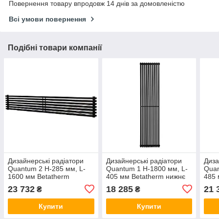
Повернення товару впродовж 14 днів за домовленістю
Всі умови повернення
Подібні товари компанії
Дизайнерські радіатори
Дизайнерські радіатори
Диза
Quantum 2 H-285 мм, L-
Quantum 1 H-1800 мм, L-
Quan
1600 мм Betatherm
405 мм Betatherm нижнє
485 
горизонтальні з боковим
підключення
нижн
23 732
18 285
21 
₴
₴
підключенням
Купити
Купити