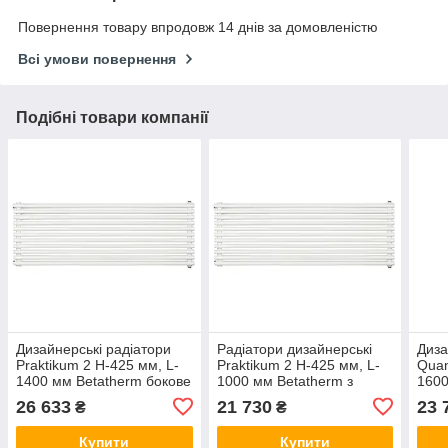
Повернення товару впродовж 14 днів за домовленістю
Всі умови повернення
Подібні товари компанії
Дизайнерські радіатори
Радіатори дизайнерські
Диза
Praktikum 2 H-425 мм, L-
Praktikum 2 H-425 мм, L-
Quan
1400 мм Betatherm бокове
1000 мм Betatherm з
1600
підключення
боковим підключенням
гори
26 633
21 730
23 
₴
₴
під
Купити
Купити