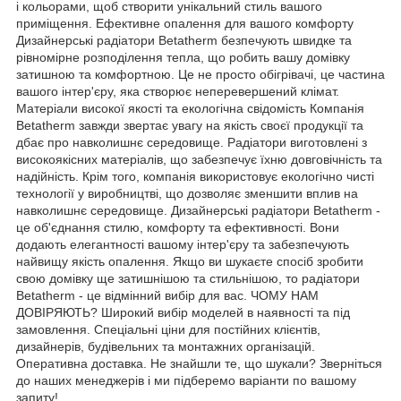
і кольорами, щоб створити унікальний стиль вашого
приміщення. Ефективне опалення для вашого комфорту
Дизайнерські радіатори Betatherm безпечують швидке та
рівномірне розподілення тепла, що робить вашу домівку
затишною та комфортною. Це не просто обігрівачі, це частина
вашого інтер'єру, яка створює неперевершений клімат.
Матеріали високої якості та екологічна свідомість Компанія
Betatherm завжди звертає увагу на якість своєї продукції та
дбає про навколишнє середовище. Радіатори виготовлені з
високоякісних матеріалів, що забезпечує їхню довговічність та
надійність. Крім того, компанія використовує екологічно чисті
технології у виробництві, що дозволяє зменшити вплив на
навколишнє середовище. Дизайнерські радіатори Betatherm -
це об'єднання стилю, комфорту та ефективності. Вони
додають елегантності вашому інтер'єру та забезпечують
найвищу якість опалення. Якщо ви шукаєте спосіб зробити
свою домівку ще затишнішою та стильнішою, то радіатори
Betatherm - це відмінний вибір для вас. ЧОМУ НАМ
ДОВІРЯЮТЬ? Широкий вибір моделей в наявності та під
замовлення. Спеціальні ціни для постійних клієнтів,
дизайнерів, будівельних та монтажних організацій.
Оперативна доставка. Не знайшли те, що шукали? Зверніться
до наших менеджерів і ми підберемо варіанти по вашому
запиту!