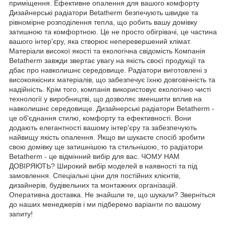
приміщення. Ефективне опалення для вашого комфорту
Дизайнерські радіатори Betatherm безпечують швидке та
рівномірне розподілення тепла, що робить вашу домівку
затишною та комфортною. Це не просто обігрівачі, це частина
вашого інтер'єру, яка створює неперевершений клімат.
Матеріали високої якості та екологічна свідомість Компанія
Betatherm завжди звертає увагу на якість своєї продукції та
дбає про навколишнє середовище. Радіатори виготовлені з
високоякісних матеріалів, що забезпечує їхню довговічність та
надійність. Крім того, компанія використовує екологічно чисті
технології у виробництві, що дозволяє зменшити вплив на
навколишнє середовище. Дизайнерські радіатори Betatherm -
це об'єднання стилю, комфорту та ефективності. Вони
додають елегантності вашому інтер'єру та забезпечують
найвищу якість опалення. Якщо ви шукаєте спосіб зробити
свою домівку ще затишнішою та стильнішою, то радіатори
Betatherm - це відмінний вибір для вас. ЧОМУ НАМ
ДОВІРЯЮТЬ? Широкий вибір моделей в наявності та під
замовлення. Спеціальні ціни для постійних клієнтів,
дизайнерів, будівельних та монтажних організацій.
Оперативна доставка. Не знайшли те, що шукали? Зверніться
до наших менеджерів і ми підберемо варіанти по вашому
запиту!