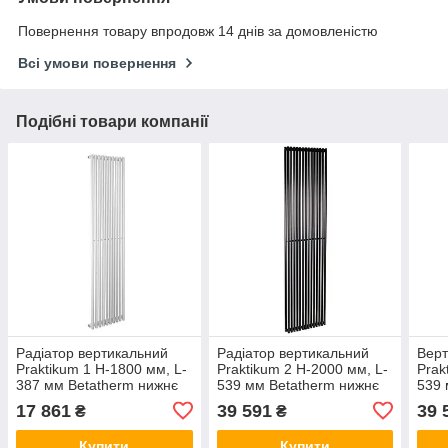
Повернення товару впродовж 14 днів за домовленістю
Всі умови повернення
Подібні товари компанії
Радіатор вертикальний
Радіатор вертикальний
Верт
Praktikum 1 H-1800 мм, L-
Praktikum 2 H-2000 мм, L-
Prak
387 мм Betatherm нижнє
539 мм Betatherm нижнє
539 
підключення
підключення
нижн
17 861
39 591
39 
₴
₴
Купити
Купити