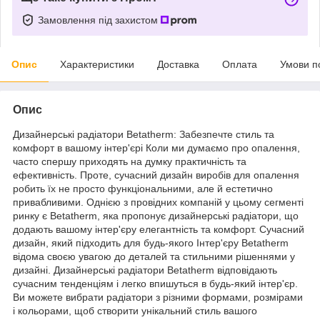
Замовлення під захистом
Опис
Характеристики
Доставка
Оплата
Умови п
Опис
Дизайнерські радіатори Betatherm: Забезпечте стиль та
комфорт в вашому інтер'єрі Коли ми думаємо про опалення,
часто спершу приходять на думку практичність та
ефективність. Проте, сучасний дизайн виробів для опалення
робить їх не просто функціональними, але й естетично
привабливими. Однією з провідних компаній у цьому сегменті
ринку є Betatherm, яка пропонує дизайнерські радіатори, що
додають вашому інтер'єру елегантність та комфорт. Сучасний
дизайн, який підходить для будь-якого Інтер'єру Betatherm
відома своєю увагою до деталей та стильними рішеннями у
дизайні. Дизайнерські радіатори Betatherm відповідають
сучасним тенденціям і легко впишуться в будь-який інтер'єр.
Ви можете вибрати радіатори з різними формами, розмірами
і кольорами, щоб створити унікальний стиль вашого