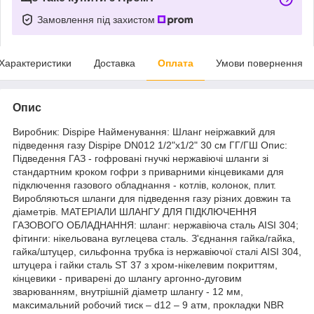
Замовлення під захистом
Характеристики
Доставка
Оплата
Умови повернення
Опис
Виробник: Dispipe Найменування: Шланг неіржавкий для
підведення газу Dispipe DN012 1/2"х1/2" 30 см ГГ/ГШ Опис:
Підведення ГАЗ - гофровані гнучкі нержавіючі шланги зі
стандартним кроком гофри з приварними кінцевиками для
підключення газового обладнання - котлів, колонок, плит.
Виробляються шланги для підведення газу різних довжин та
діаметрів. МАТЕРІАЛИ ШЛАНГУ ДЛЯ ПІДКЛЮЧЕННЯ
ГАЗОВОГО ОБЛАДНАННЯ: шланг: нержавіюча сталь AISI 304;
фітинги: нікельована вуглецева сталь. З'єднання гайка/гайка,
гайка/штуцер, сильфонна трубка із нержавіючої сталі AISI 304,
штуцера і гайки сталь ST 37 з хром-нікелевим покриттям,
кінцевики - приварені до шлангу аргонно-дуговим
зварюванням, внутрішній діаметр шлангу - 12 мм,
максимальний робочий тиск – d12 – 9 атм, прокладки NBR