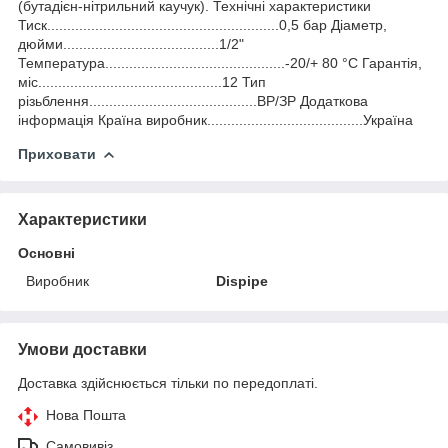
(бутадієн-нітрильний каучук). Технічні характеристики
Тиск..........................................................0,5 бар Діаметр,
дюйми.......................................1/2"
Температура.............................................-20/+ 80 °С Гарантія,
міс..............................................12 Тип
різьблення..........................................ВР/ЗР Додаткова
інформація Країна виробник.......................................Україна
Приховати
Характеристики
Основні
Виробник
Dispipe
Умови доставки
Доставка здійснюється тільки по передоплаті.
Нова Пошта
Самовивіз