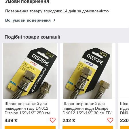
Умови повернення
Повернення товару впродовж 14 днів за домовленістю
Всі умови повернення
Подібні товари компанії
Шланг неіржавкий для
Шланг неіржавкий для
Шлан
підведення газу DN012
підведення води Dispipe
підв
Dispipe 1/2"х1/2" 250 см
DN012 1/2"х1/2" 30 см ГГ/
DN01
ГГ/ГШ
ГШ
ГГ/
439
242
230
₴
₴