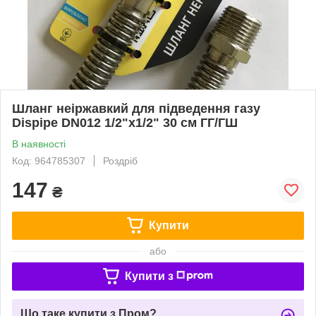
Шланг неіржавкий для підведення газу
Dispipe DN012 1/2"х1/2" 30 см ГГ/ГШ
В наявності
Код: 964785307
Роздріб
147
₴
Купити
або
Купити з
Що таке купити з Пром?