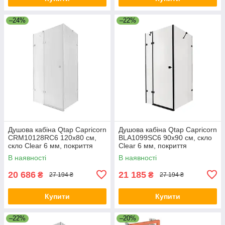
–24%
–22%
Душова кабіна Qtap Capricorn
Душова кабіна Qtap Capricorn
CRM10128RC6 120x80 см,
BLA1099SC6 90x90 см, скло
скло Clear 6 мм, покриття
Clear 6 мм, покриття
CalcLess без піддона
CalcLess без піддона
В наявності
В наявності
20 686
21 185
₴
₴
27 194 ₴
27 194 ₴
Купити
Купити
–22%
–20%