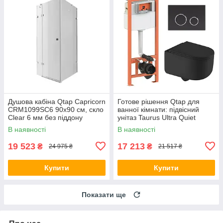
Душова кабіна Qtap Capricorn
Готове рішення Qtap для
CRM1099SC6 90х90 см, скло
ванної кімнати: підвісний
Clear 6 мм без піддону
унітаз Taurus Ultra Quiet
490x360x380 + комплект
В наявності
В наявності
інсталяції Nest 4 в 1
19 523
17 213
₴
₴
24 975 ₴
21 517 ₴
Купити
Купити
Показати ще