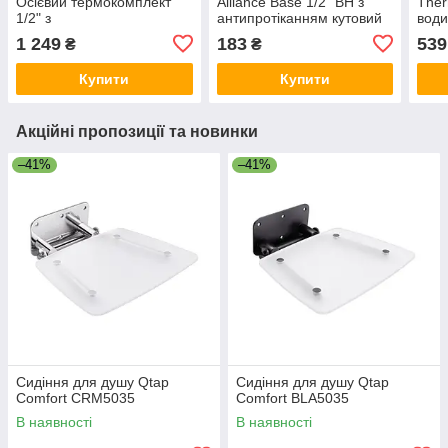
Осієвий термокомплект
Alliance Base 1/2" ВН з
Ther
1/2" з
антипротіканням кутовий
води
переднастроюванням,
SD229W15
маг
1 249
183
539
₴
₴
антипротічка TAF302G15
Купити
Купити
Акційні пропозиції та новинки
–41%
–41%
Сидіння для душу Qtap
Сидіння для душу Qtap
Comfort CRM5035
Comfort BLA5035
В наявності
В наявності