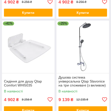
4 902
4 902
₴
₴
8 256 ₴
8 256 ₴
Купити
Купити
–41%
–25%
Душова система
Сидіння для душу Qtap
універсальна Qtap Slavonice
Comfort WHI5035
на три споживачі (з виливом)
QTSLA111CRM45904 Chrome
В наявності
В наявності
4 902
9 139
₴
₴
8 256 ₴
12 235 ₴
Купити
Купити