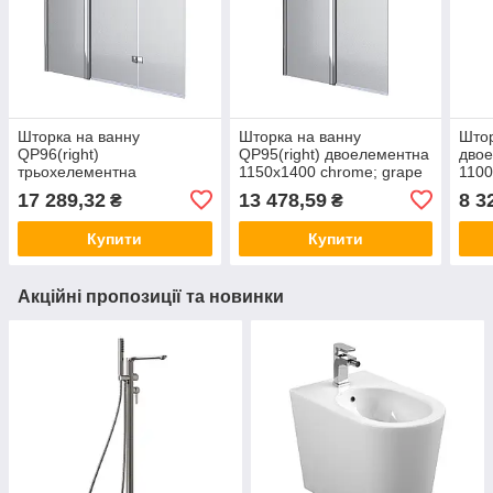
Шторка на ванну
Шторка на ванну
Штор
QP96(right)
QP95(right) двоелементна
двое
трьохелементна
1150х1400 chrome; grape
1100
1500x1400 chrome; grape
скло
17 289,32
13 478,59
8 3
₴
₴
Купити
Купити
Акційні пропозиції та новинки