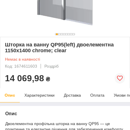
Шторка на ванну QP95(left) двоелементна
1150x1400 chrome; clear
Немає в наявності
Код: 1674611603
Роздріб
14 069,98
₴
Опис
Характеристики
Доставка
Оплата
Умови п
Опис
Двоелементна профільна шторка на ванну QP95 — це
практичне та елегантне рішення для забезпечення комфорту