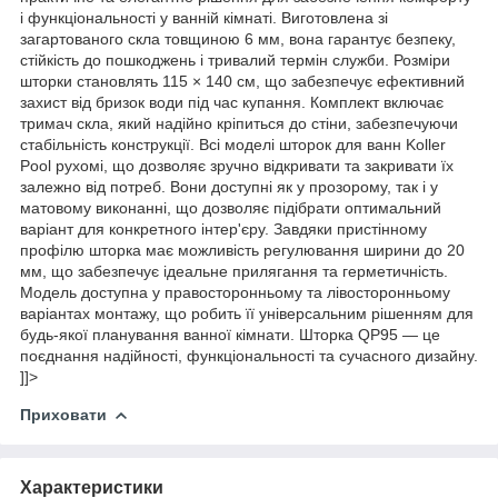
і функціональності у ванній кімнаті. Виготовлена зі
загартованого скла товщиною 6 мм, вона гарантує безпеку,
стійкість до пошкоджень і тривалий термін служби. Розміри
шторки становлять 115 × 140 см, що забезпечує ефективний
захист від бризок води під час купання. Комплект включає
тримач скла, який надійно кріпиться до стіни, забезпечуючи
стабільність конструкції. Всі моделі шторок для ванн Koller
Pool рухомі, що дозволяє зручно відкривати та закривати їх
залежно від потреб. Вони доступні як у прозорому, так і у
матовому виконанні, що дозволяє підібрати оптимальний
варіант для конкретного інтер'єру. Завдяки пристінному
профілю шторка має можливість регулювання ширини до 20
мм, що забезпечує ідеальне прилягання та герметичність.
Модель доступна у правосторонньому та лівосторонньому
варіантах монтажу, що робить її універсальним рішенням для
будь-якої планування ванної кімнати. Шторка QP95 — це
поєднання надійності, функціональності та сучасного дизайну.
]]>
Приховати
Характеристики