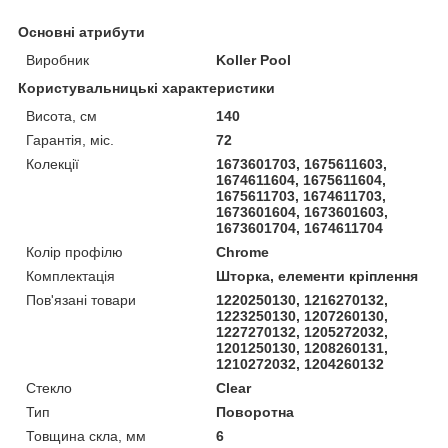
Основні атрибути
Виробник
Koller Pool
Користувальницькі характеристики
Висота, см
140
Гарантія, міс.
72
Колекції
1673601703, 1675611603,
1674611604, 1675611604,
1675611703, 1674611703,
1673601604, 1673601603,
1673601704, 1674611704
Колір профілю
Chrome
Комплектація
Шторка, елементи кріплення
Пов'язані товари
1220250130, 1216270132,
1223250130, 1207260130,
1227270132, 1205272032,
1201250130, 1208260131,
1210272032, 1204260132
Стекло
Clear
Тип
Поворотна
Товщина скла, мм
6