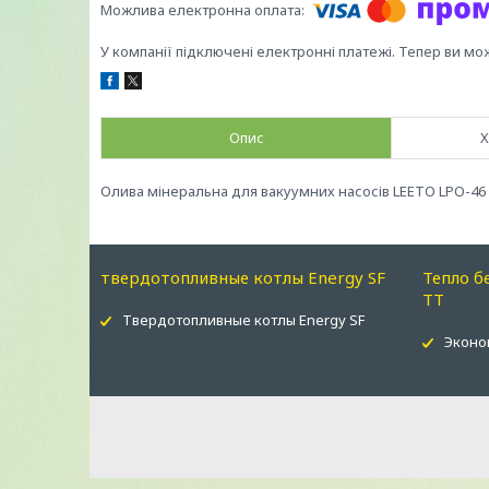
У компанії підключені електронні платежі. Тепер ви мо
Опис
Х
Олива мінеральна для вакуумних насосів LEETO LPO-46
твердотопливные котлы Energy SF
Тепло б
ТТ
Твердотопливные котлы Energy SF
Эконо