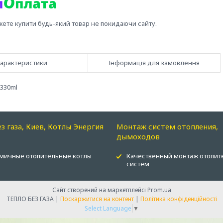
жете купити будь-який товар не покидаючи сайту.
арактеристики
Інформація для замовлення
 330ml
ез газа, Киев, Котлы Энергия
Монтаж систем отопления,
дымоходов
мичные отопительные котлы
Качественный монтаж отопит
систем
Сайт створений на маркетплейсі
Prom.ua
ТЕПЛО БЕЗ ГАЗА |
Поскаржитися на контент
|
Політика конфіденційності
Select Language
▼