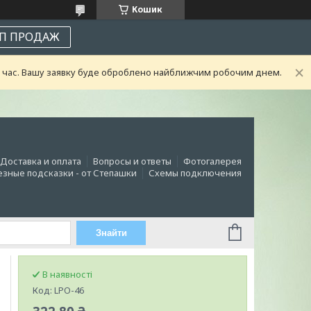
Кошик
П ПРОДАЖ
ий час. Вашу заявку буде оброблено найближчим робочим днем.
Доставка и оплата
Вопросы и ответы
Фотогалерея
зные подсказки - от Степашки
Схемы подключения
Знайти
В наявності
Код:
LPO-46