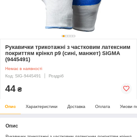
Рукавички трикотажні з частковим латексним
покриттям крінкл р9 (сині, манжет) SIGMA
(9445491)
Немає в наявності
Код: SIG-9445491
Роздріб
44
₴
Опис
Характеристики
Доставка
Оплата
Умови п
Опис
Рукавички трикотажні з частковим латексним покриттям крінкл