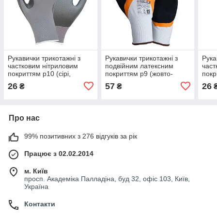
Рукавички трикотажні з
Рукавички трикотажні з
Рука
частковим нітриловим
подвійним латексним
част
покриттям р10 (сірі,
покриттям р9 (жовто-
покр
манжет) SIGMA (9443521)
чорні, манжет) SIGMA
манж
26
57
26
₴
₴
(9445611)
Про нас
99% позитивних з 276 відгуків за рік
Працює з 02.02.2014
м. Київ
просп. Академіка Палладіна, буд 32, офіс 103, Київ,
Україна
Контакти