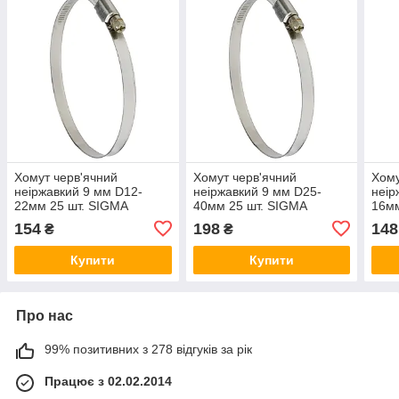
Хомут черв'ячний
Хомут черв'ячний
Хому
неіржавкий 9 мм D12-
неіржавкий 9 мм D25-
неір
22мм 25 шт. SIGMA
40мм 25 шт. SIGMA
16м
(2510031)
(2510081)
(251
154
198
148
₴
₴
Купити
Купити
Про нас
99% позитивних з 278 відгуків за рік
Працює з 02.02.2014