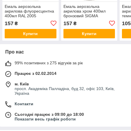
Емаль аерозольна
Емаль аерозольна
Емал
акрилова флуоресцентна
акрилова хром 400мл
акри
400мл RAL 2005
бронзовий SIGMA
темн
(помаранчевий) SIGMA
(2736521)
SIGM
157
157
105
₴
₴
(2736121)
Купити
Купити
Про нас
99% позитивних з 275 відгуків за рік
Працює з 02.02.2014
м. Київ
просп. Академіка Палладіна, буд 32, офіс 103, Київ,
Україна
Контакти
Сьогодні працює з 09:00 до 18:00
Показати весь графік роботи