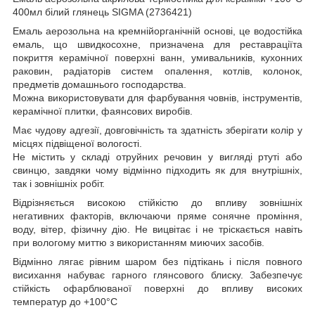
400мл білий глянець SIGMA (2736421)
Емаль аерозольна на кремнійорганічній основі, це водостійка
емаль, що швидкосохне, призначена для реставраціїта
покриття керамічної поверхні ванн, умивальників, кухонних
раковин, радіаторів систем опалення, котлів, колонок,
предметів домашнього господарства.
Можна використовувати для фарбування човнів, інструментів,
керамічної плитки, фаянсових виробів.
Має чудову адгезії, довговічність та здатність зберігати колір у
місцях підвіщеної вологості.
Не містить у складі отруйних речовин у вигляді ртуті або
свинцю, завдяки чому відмінно підходить як для внутрішніх,
так і зовнішніх робіт.
Відрізняється високою стійкістю до впливу зовнішніх
негативних факторів, включаючи пряме сонячне проміння,
воду, вітер, фізичну дію. Не вицвітає і не тріскається навіть
при вологому миттю з використанням миючих засобів.
Відмінно лягає рівним шаром без підтікань і після повного
висихання набуває гарного глянсового блиску. Забезпечує
стійкість офарблюваної поверхні до впливу високих
температур до +100°C