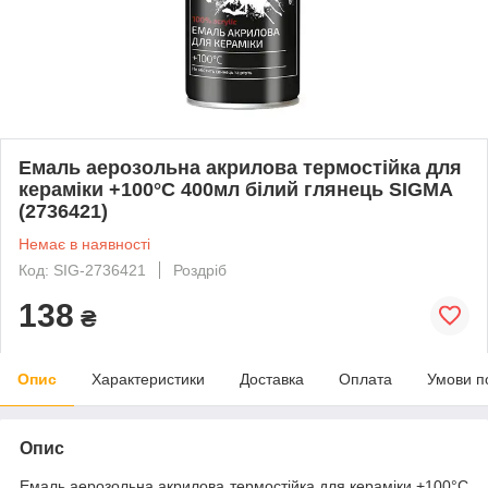
Емаль аерозольна акрилова термостійка для
кераміки +100°C 400мл білий глянець SIGMA
(2736421)
Немає в наявності
Код: SIG-2736421
Роздріб
138
₴
Опис
Характеристики
Доставка
Оплата
Умови п
Опис
Емаль аерозольна акрилова термостійка для кераміки +100°C