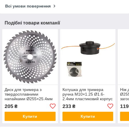
Всі умови повернення
Подібні товари компанії
Диск для тримера з
Котушка для тримера
Ніж 
твердосплавними
ручна M10×1.25 Ø1.6-
Ø25
напайками Ø255×25.4мм
2.4мм пластиковий корпус
заго
40Т хвилеподібний SIGMA
SIGMA (5613641)
(562
205
233
119
₴
₴
(5624621)
Купити
Купити