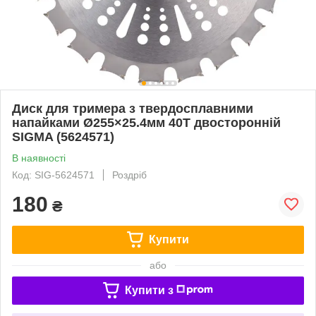
Диск для тримера з твердосплавними
напайками Ø255×25.4мм 40Т двосторонній
SIGMA (5624571)
В наявності
Код: SIG-5624571
Роздріб
180
₴
Купити
або
Купити з