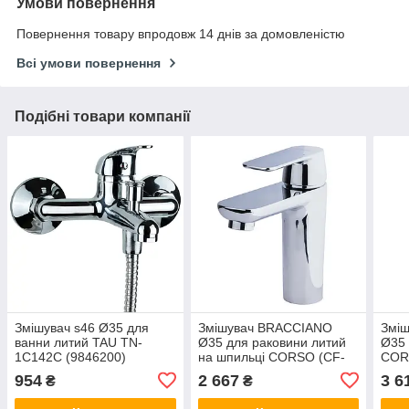
Умови повернення
Повернення товару впродовж 14 днів за домовленістю
Всі умови повернення
Подібні товари компанії
Змішувач s46 Ø35 для
Змішувач BRACCIANO
Змі
ванни литий TAU TN-
Ø35 для раковини литий
Ø35 
1C142C (9846200)
на шпильці CORSO (CF-
COR
2A136C) (9617000)
(961
954
2 667
3 6
₴
₴