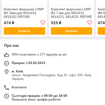
Комплект форсунки LVMP
Комплект форсунки LVMP
Ком
Ø1.3мм для 6814151,
Ø1.7 мм для 6814211,
Ø0.8
6814161 REFINE
6814221, 6814231 REFINE
6814
(6817541)
(6817751)
681
474
515
474
₴
₴
(681
Купити
Купити
Про нас
99% позитивних з 277 відгуків за рік
Працює з 02.02.2014
м. Київ
просп. Академіка Палладіна, буд 32, офіс 103, Київ,
Україна
Контакти
Сьогодні працює з 09:00 до 18:00
Показати весь графік роботи