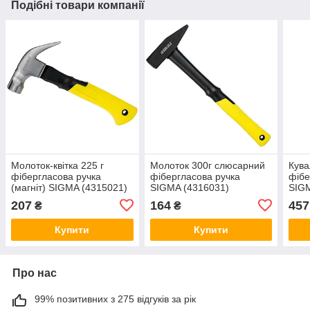
Подібні товари компанії
Молоток-квітка 225 г
Молоток 300г слюсарний
Кува
фібергласова ручка
фібергласова ручка
фібе
(магніт) SIGMA (4315021)
SIGMA (4316031)
SIGM
207
164
457
₴
₴
Купити
Купити
Про нас
99% позитивних з 275 відгуків за рік