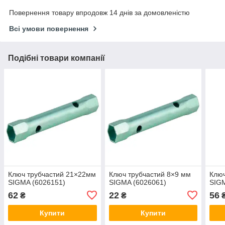
Повернення товару впродовж 14 днів за домовленістю
Всі умови повернення
Подібні товари компанії
Ключ трубчастий 21×22мм
Ключ трубчастий 8×9 мм
Ключ
SIGMA (6026151)
SIGMA (6026061)
SIGM
62
22
56
₴
₴
Купити
Купити