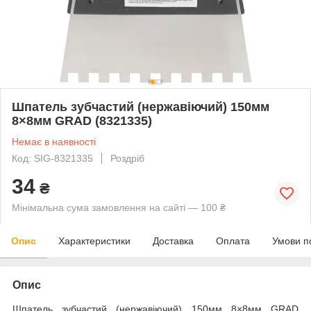
Шпатель зубчастий (нержавіючий) 150мм
8×8мм GRAD (8321335)
Немає в наявності
Код: SIG-8321335
Роздріб
34
₴
Мінімальна сума замовлення на сайті — 100 ₴
Опис
Характеристики
Доставка
Оплата
Умови п
Опис
Шпатель зубчастий (нержавіючий) 150мм 8×8мм GRAD