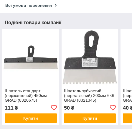
Всі умови повернення
Подібні товари компанії
Шпатель стандарт
Шпатель зубчастий
Шпат
(нержавіючий) 450мм
(нержавіючий) 200мм 6×6
(нер
GRAD (8320675)
GRAD (8321345)
GRA
111
50
40
₴
₴
Купити
Купити