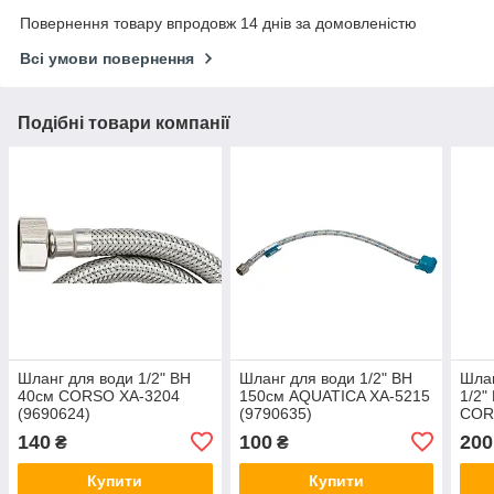
Повернення товару впродовж 14 днів за домовленістю
Всі умови повернення
Подібні товари компанії
Шланг для води 1/2" ВН
Шланг для води 1/2" ВН
Шлан
40см CORSO XA-3204
150см AQUATICA XA-5215
1/2"
(9690624)
(9790635)
COR
(969
140
100
200
₴
₴
Купити
Купити