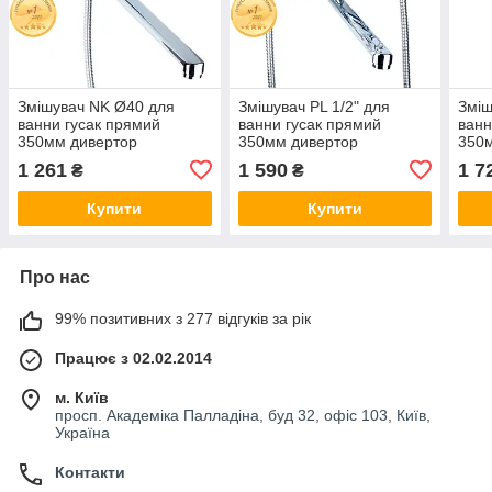
Змішувач NK Ø40 для
Змішувач PL 1/2" для
Зміш
ванни гусак прямий
ванни гусак прямий
ванн
350мм дивертор
350мм дивертор
350
вбудований картріджний
вбудований картріджний
вбуд
1 261
1 590
1 7
₴
₴
AQUATICA NK-2C232C
AQUATICA PL-2C255C
AQU
(9749220)
(9777200)
(974
Купити
Купити
Про нас
99% позитивних з 277 відгуків за рік
Працює з 02.02.2014
м. Київ
просп. Академіка Палладіна, буд 32, офіс 103, Київ,
Україна
Контакти