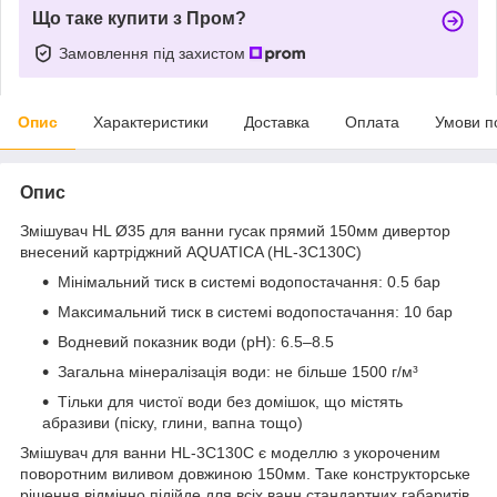
Що таке купити з Пром?
Замовлення під захистом
Опис
Характеристики
Доставка
Оплата
Умови п
Опис
Змішувач HL Ø35 для ванни гусак прямий 150мм дивертор
внесений картріджний AQUATICA (HL-3C130C)
Мінімальний тиск в системі водопостачання: 0.5 бар
Максимальний тиск в системі водопостачання: 10 бар
Водневий показник води (pH): 6.5–8.5
Загальна мінералізація води: не більше 1500 г/м³
Тільки для чистої води без домішок, що містять
абразиви (піску, глини, вапна тощо)
Змішувач для ванни HL-3C130C є моделлю з укороченим
поворотним виливом довжиною 150мм. Таке конструкторське
рішення відмінно підійде для всіх ванн стандартних габаритів.