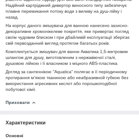
Надійний картріджний дивертор виносного типу забезпечує
плавне перемикання потоку води з виливу на душ-лійку і
назад.
На корпус даного змішувача для ванною нанесено захисно-
декоративне хромонікелеве покриття, яке привертає погляд
своїм чудовим блиском і при дбайливій експлуатації зберігає
свій первозданний вигляд протягом багатьох років.
Комплектується змішувач для ванни Акватика 1,5-метровим
шлангом для душу, виготовленим з нержавіючої сталі,
душовою лійкою і її власником з міцного ABS-пластика.
Догляд за сантехнікою "Aquatica" полягає в її періодичному
протирання м'якою тканиною або неабразивной губкою без
використання агресивних кислот або порошкоподібної
побутової хімії.
Приховати
Характеристики
Основні