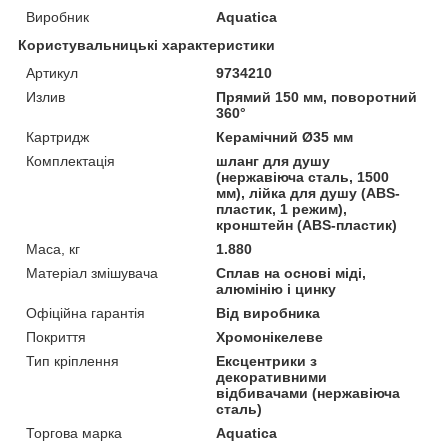
Виробник
Aquatica
Користувальницькі характеристики
Артикул
9734210
Излив
Прямий 150 мм, поворотний
360°
Картридж
Керамічний Ø35 мм
Комплектація
шланг для душу
(нержавіюча сталь, 1500
мм), лійка для душу (АВS-
пластик, 1 режим),
кронштейн (ABS-пластик)
Маса, кг
1.880
Матеріал змішувача
Сплав на основі міді,
алюмінію і цинку
Офіційна гарантія
Від виробника
Покриття
Хромонікелеве
Тип кріплення
Ексцентрики з
декоративними
відбивачами (нержавіюча
сталь)
Торгова марка
Aquatica