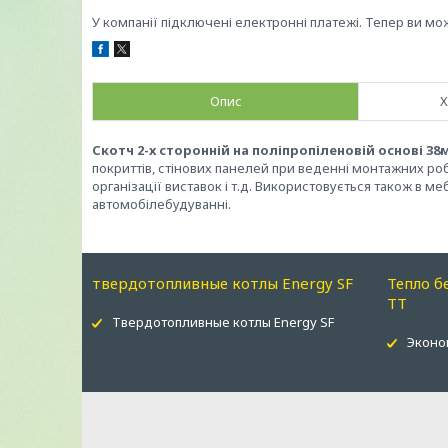
У компанії підключені електронні платежі. Тепер ви мо
Опис
Х
Скотч 2-х сторонній на поліпропіленовій основі 38
покриттів, стінових панелей при веденні монтажних робі
організації виставок і т.д. Використовується також в м
автомобілебудуванні.
твердотопливные котлы Energy SF
Тепло б
ТТ
Твердотопливные котлы Energy SF
Эконо