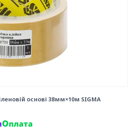
піленовій основі 38мм×10м SIGMA