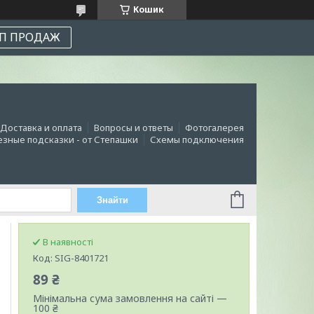
Кошик
П ПРОДАЖ
Доставка и оплата
Вопросы и ответы
Фотогалерея
зные подсказки - от Степашки
Схемы подключения
Знайти
В наявності
Код:
SIG-8401721
89 ₴
Мінімальна сума замовлення на сайті —
100 ₴