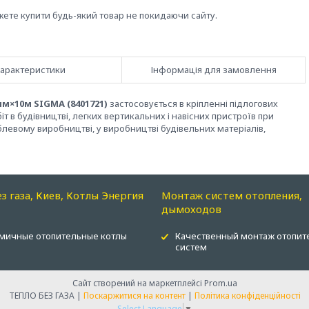
жете купити будь-який товар не покидаючи сайту.
арактеристики
Інформація для замовлення
мм×10м SIGMA (8401721)
застосовується в кріпленні підлогових
т в будівництві, легких вертикальних і навісних пристроїв при
еблевому виробництві, у виробництві будівельних матеріалів,
ез газа, Киев, Котлы Энергия
Монтаж систем отопления,
дымоходов
мичные отопительные котлы
Качественный монтаж отопит
систем
Сайт створений на маркетплейсі
Prom.ua
ТЕПЛО БЕЗ ГАЗА |
Поскаржитися на контент
|
Політика конфіденційності
Select Language
▼