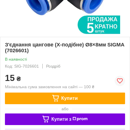
З'єднання цангове (Х-подібне) Ø8×8мм SIGMA
(7026601)
В наявності
Код: SIG-7026601
Роздріб
15
₴
Мінімальна сума замовлення на сайті — 100 ₴
Купити
або
Купити з