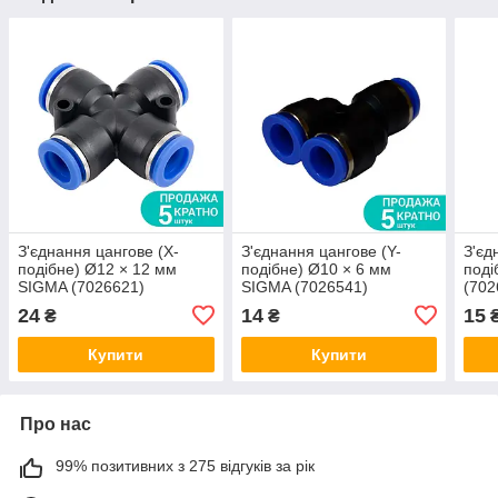
З'єднання цангове (Х-
З'єднання цангове (Y-
З'єд
подібне) Ø12 × 12 мм
подібне) Ø10 × 6 мм
под
SIGMA (7026621)
SIGMA (7026541)
(702
24
14
15
₴
₴
Купити
Купити
Про нас
99% позитивних з 275 відгуків за рік