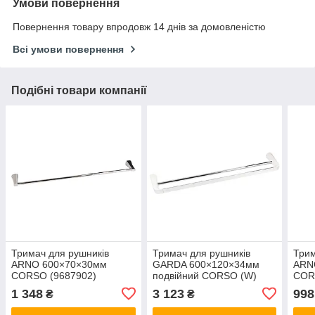
Умови повернення
Повернення товару впродовж 14 днів за домовленістю
Всі умови повернення
Подібні товари компанії
Тримач для рушників
Тримач для рушників
Трим
ARNO 600×70×30мм
GARDA 600×120×34мм
ARN
CORSO (9687902)
подвійний CORSO (W)
COR
(9680537)
1 348
3 123
998
₴
₴