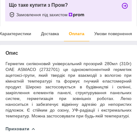
Що таке купити з Пром?
Замовлення під захистом
Характеристики
Доставка
Оплата
Умови повернення
Опис
Герметик силіконовий універсальний прозорий 280мл (310г)
ОАЕ ASMACO (2732701) це однокомпонентний герметик
ацетоксі-групи, який твердіє при взаємодії з вологою при
кімнатній температурі та формує гнучкий еластомерний
продукт. Широко застосовується в будівництві і склінні,
закріплення елементів панелі, структурування панельних
систем, герметизація при зовнішніх роботах. Легко
наноситься і забезпечує відмінну адгезію до непористих
підложок. Є стійким до озону, УФ-радіації і екстремальних
температур. Можна застосовувати при будь-якій температурі.
Приховати