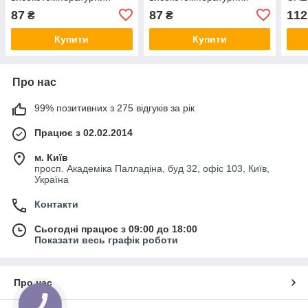
+300°С чорний 85г ОАЕ
+300°С червоний 85г ОАЕ
87
87
112
₴
₴
ASMACO (6371211)
ASMACO (6371221)
Купити
Купити
Про нас
99% позитивних з 275 відгуків за рік
Працює з 02.02.2014
м. Київ
просп. Академіка Палладіна, буд 32, офіс 103, Київ,
Україна
Контакти
Сьогодні працює з 09:00 до 18:00
Показати весь графік роботи
Про нас
КНОПКА
ЗВ'ЯЗКУ