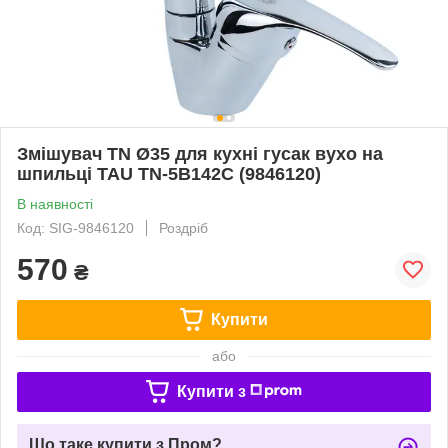
Змішувач TN Ø35 для кухні гусак вухо на
шпильці TAU TN-5B142C (9846120)
В наявності
Код: SIG-9846120
Роздріб
570
₴
Купити
або
Купити з
Що таке купити з Пром?