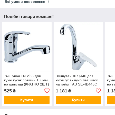
Всі умови повернення
Подібні товари компанії
Змішувач TN Ø35 для
Змішувач s07 Ø40 для
Зміш
кухні гусак прямий 150мм
кухні гусак вухо лат. шток
кухн
на шпильці (КРАТНО 2ШТ)
на гайці TAU SE-4B445C
на г
TAU TN-2B142C (9846100)
(9807140)
(981
525
1 181
1 1
₴
₴
Купити
Купити