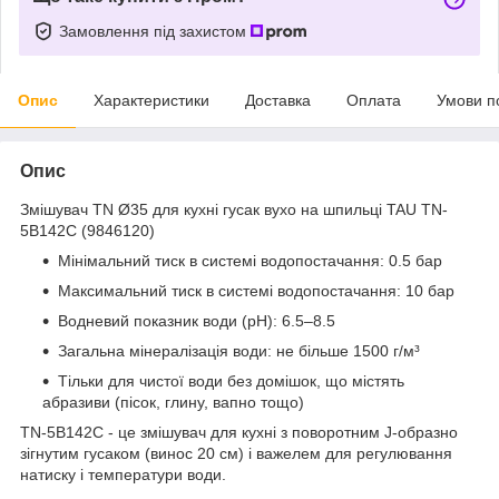
Замовлення під захистом
Опис
Характеристики
Доставка
Оплата
Умови п
Опис
Змішувач TN Ø35 для кухні гусак вухо на шпильці TAU TN-
5B142C (9846120)
Мінімальний тиск в системі водопостачання: 0.5 бар
Максимальний тиск в системі водопостачання: 10 бар
Водневий показник води (pH): 6.5–8.5
Загальна мінералізація води: не більше 1500 г/м³
Тільки для чистої води без домішок, що містять
абразиви (пісок, глину, вапно тощо)
TN-5B142C - це змішувач для кухні з поворотним J-образно
зігнутим гусаком (винос 20 см) і важелем для регулювання
натиску і температури води.