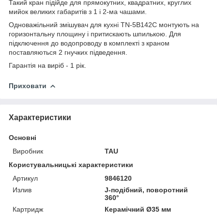
Такий кран підійде для прямокутних, квадратних, круглих
мийок великих габаритів з 1 і 2-ма чашами.
Одноважільний змішувач для кухні TN-5B142C монтують на
горизонтальну площину і притискають шпилькою. Для
підключення до водопроводу в комплекті з краном
поставляються 2 гнучких підведення.
Гарантія на виріб - 1 рік.
Приховати
Характеристики
Основні
Виробник
TAU
Користувальницькі характеристики
Артикул
9846120
Излив
J-подібний, поворотний
360°
Картридж
Керамічний Ø35 мм